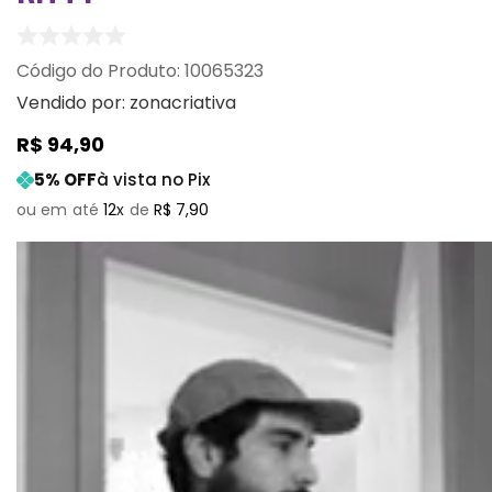
:
10065323
Vendido por:
zonacriativa
R$
94
,
90
5
% OFF
à vista no Pix
12
R$
7
,
90