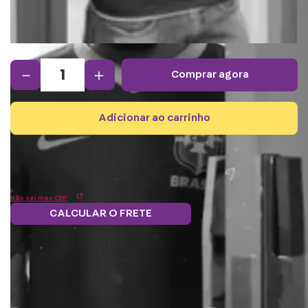
－
＋
comprar agora
adicionar ao carrinho
Não sei meu CEP
CALCULAR O FRETE
Frete grátis.
5% OFF no boleto
Parcele em 12x
Troque
Saiba mais
e PIX!
s/juros
pontos por