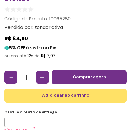
:
10065280
Vendido por:
zonacriativa
R$
84
,
90
5
% OFF
à vista no Pix
12
R$
7
,
07
－
＋
comprar agora
adicionar ao carrinho
Não sei meu CEP