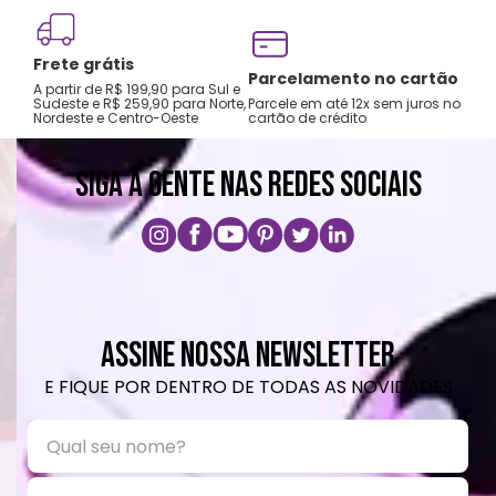
Frete grátis
Tro
Parcelamento no cartão
A partir de R$ 199,90 para Sul e
gar
Sudeste e R$ 259,90 para Norte,
Parcele em até 12x sem juros no
Nordeste e Centro-Oeste
cartão de crédito
A pri
SIGA A GENTE NAS REDES SOCIAIS
ASSINE NOSSA NEWSLETTER
E FIQUE POR DENTRO DE TODAS AS NOVIDADES