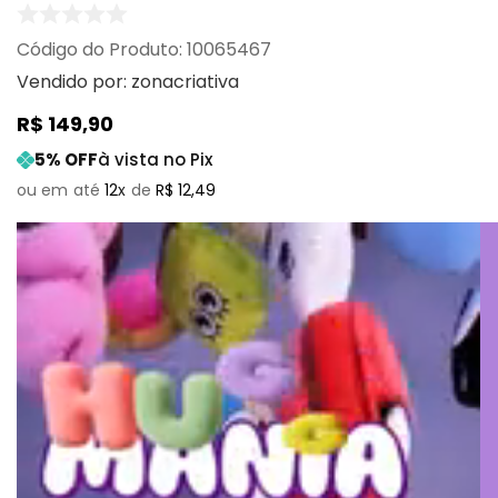
:
10065467
Vendido por:
zonacriativa
R$
149
,
90
5
% OFF
à vista no Pix
12
R$
12
,
49