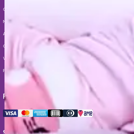
Conheça a gente
Condições de Uso
Nossas lojas
Fale Conosco
Acesso lojista
Entregas
Quero revender
Meus pedidos
Vendas corporativas
Formas de Pagamento
Políticas de Privacidade
Troca e devoluções
FORMAS DE PAGAMENTO
SELOS DE SEGURANÇA