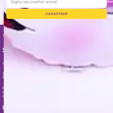
CADASTRAR
SUPORTE
Central de atendimento exclusivo do site:
(11) 2681-4020 - Segunda à sexta das 09h até às
17h
Problemas com sua compra no site, entre em
contato com
sacecommerce@zonacriativa.com.br
INSTITUCIONAL E AJUDA