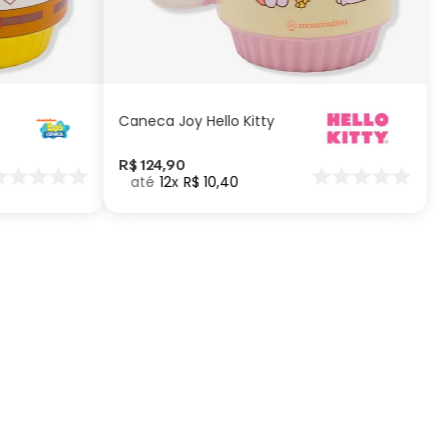
ADICIONAR AO
CARRINHO
Caneca Joy Hello Kitty
R$
124
,
90
12
R$
10
,
40