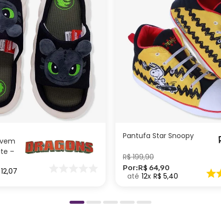
G
M
P
G
P
ICIONAR AO CARRINHO
ADICIONAR AO CARRI
Pantufa Star Snoopy
uvem
ite –
R$
199
,
90
nar
Por:
R$
64
,
90
12
,
07
o
12
R$
5
,
40