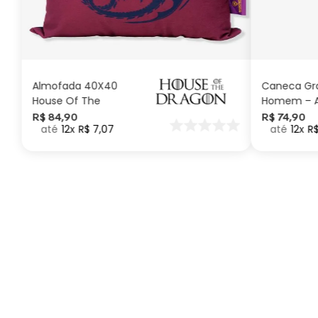
ADICIONAR AO
CARRINHO
Almofada 40X40
Caneca Gra
House Of The
Homem – A
Dragon
Marvel
R$
84
,
90
R$
74
,
90
12
R$
7
,
07
12
R