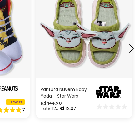
G
M
P
NHO
ADICIONAR AO CARRINHO
Pantufa Nuvem Baby
Yoda – Star Wars
68%
OFF
R$
144
,
90
12
R$
12
,
07
7