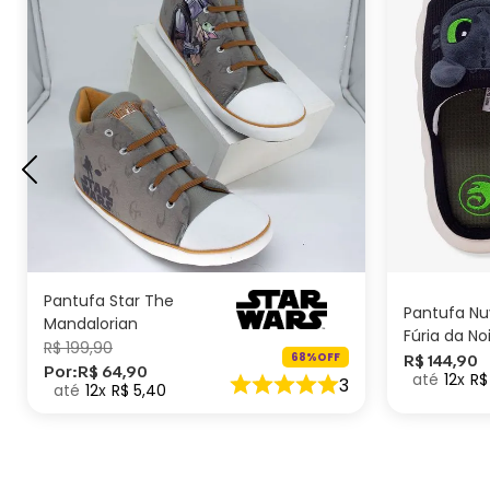
G
M
P
AD
Pantufa Star The
Pantufa N
Mandalorian
Fúria da No
R$
199
,
90
Como Trei
68%
OFF
R$
144
,
90
Por:
R$
64
,
90
12
R$
seu Dragã
3
12
R$
5
,
40