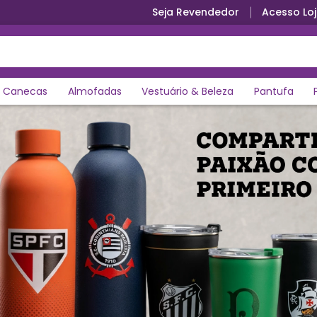
Seja Revendedor
Acesso Loj
Canecas
Almofadas
Vestuário & Beleza
Pantufa