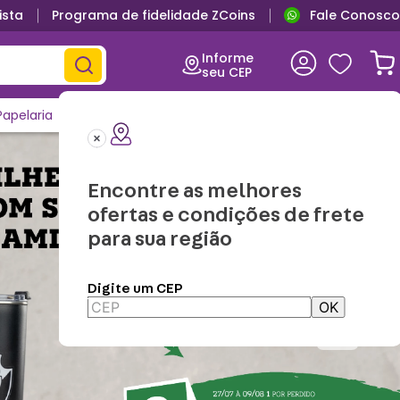
ista
Programa de fidelidade ZCoins
Fale Conosco
Informe
seu CEP
Papelaria
Casa e Decor
Outlet
Clique e Confira
Lançamentos
Encontre as melhores
ofertas e condições de frete
para sua região
Digite um CEP
OK