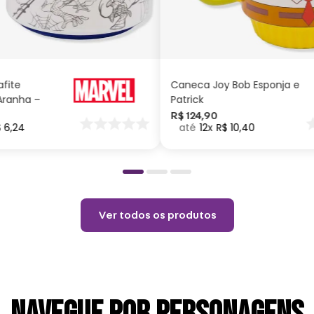
ADICIONAR AO
ADICIONAR AO
CARRINHO
CARRINHO
fite
Caneca Joy Bob Esponja e
ranha –
Patrick
R$
124
,
90
$
6
,
24
12
R$
10
,
40
Ver todos os produtos