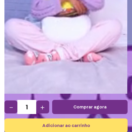
－
＋
comprar agora
adicionar ao carrinho