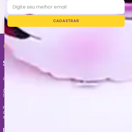
CADASTRAR
SUPORTE
Central de atendimento exclusivo do site:
(11) 2681-4020 - Segunda à sexta das 09h até às
17h
Problemas com sua compra no site, entre em
contato com
sacecommerce@zonacriativa.com.br
INSTITUCIONAL E AJUDA