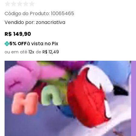
:
10065465
Vendido por:
zonacriativa
R$
149
,
90
5
% OFF
à vista no Pix
12
R$
12
,
49