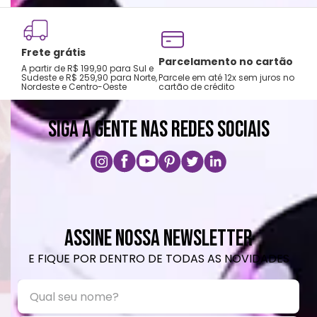
Frete grátis
Tro
Parcelamento no cartão
A partir de R$ 199,90 para Sul e
gar
Sudeste e R$ 259,90 para Norte,
Parcele em até 12x sem juros no
Nordeste e Centro-Oeste
cartão de crédito
A pri
SIGA A GENTE NAS REDES SOCIAIS
ASSINE NOSSA NEWSLETTER
E FIQUE POR DENTRO DE TODAS AS NOVIDADES