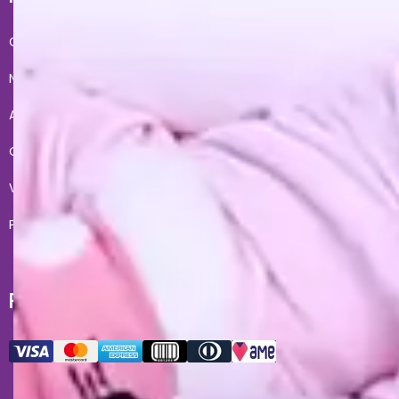
Conheça a gente
Condições de Uso
Nossas lojas
Fale Conosco
Acesso lojista
Entregas
Quero revender
Meus pedidos
Vendas corporativas
Formas de Pagamento
Políticas de Privacidade
Troca e devoluções
FORMAS DE PAGAMENTO