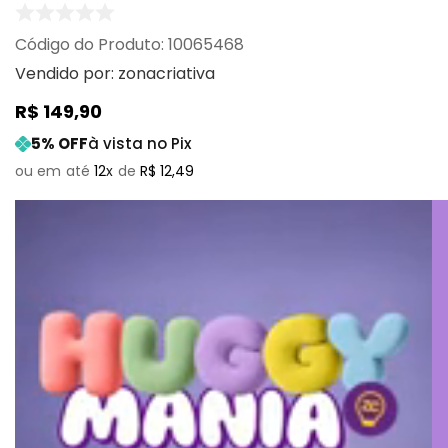
:
10065468
Vendido por:
zonacriativa
R$
149
,
90
5
% OFF
à vista no Pix
12
R$
12
,
49