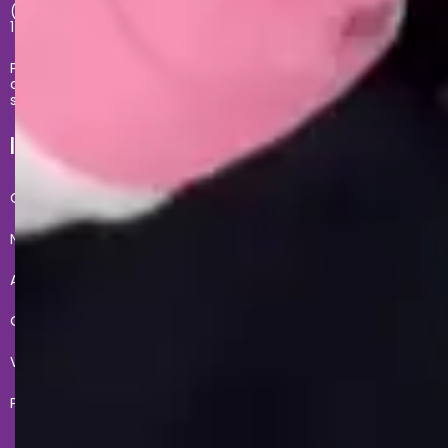
(11) 2681-4020 - Segunda à sexta das 09h até às
17h
Problemas com sua compra no site, entre em
contato com
sacecommerce@zonacriativa.com.br
INSTITUCIONAL E AJUDA
Conheça a gente
Condições de Uso
Nossas lojas
Fale Conosco
Acesso lojista
Entregas
Quero revender
Meus pedidos
Vendas corporativas
Formas de Pagamento
Políticas de Privacidade
Troca e devoluções