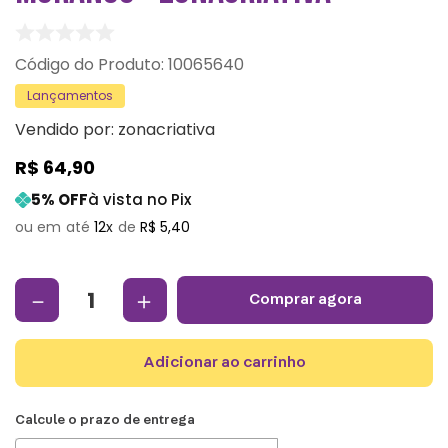
:
10065640
Lançamentos
Vendido por:
zonacriativa
R$
64
,
90
5
% OFF
à vista no Pix
12
R$
5
,
40
－
＋
comprar agora
adicionar ao carrinho