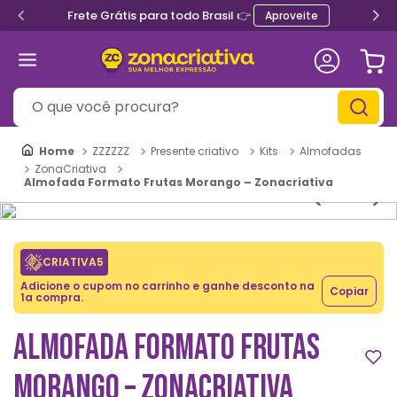
Frete Grátis para todo Brasil 👉
Aproveite
O que você procura?
ZZZZZZ
Presente criativo
Kits
Almofadas
ZonaCriativa
Almofada Formato Frutas Morango – Zonacriativa
CRIATIVA5
Adicione o cupom no carrinho e ganhe desconto na
Copiar
1a compra.
ALMOFADA FORMATO FRUTAS
MORANGO – ZONACRIATIVA