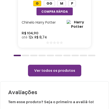
G
GG
M
P
Altura: 30cm| Comprimento: 15cm| Largura:
28cm| Enchimento: Fibra| Tecido: Poliéster
Chinelo Harry Potter
Cuidados e recomendações de uso:
R$
104
,
90
12
R$
8
,
74
Passar com temperatura máxima de 110°
(sem vapor).
Não alvejar.
Permitido uso de centrifuga e máquina
secadora.
Ver todos os produtos
Temperatura máxima de lavagem 40°.
Não limpar a seco.
Avaliações
Tem esse produto? Seja o primeiro a avaliá-lo!