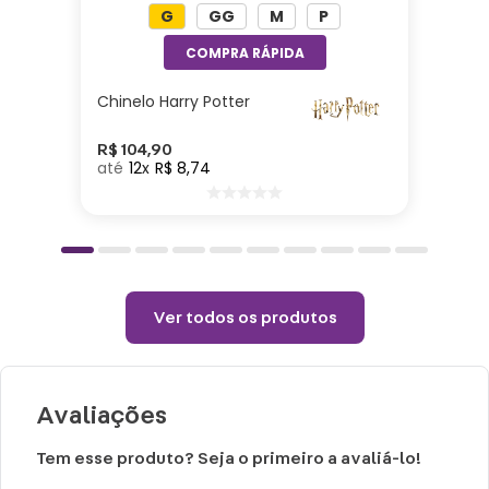
G
GG
M
P
Cuidados e recomendações de uso:
Passar com temperatura máxima de 110°
Chinelo Harry Potter
(sem vapor).
Não alvejar.
R$
104
,
90
12
R$
8
,
74
Permitido uso de centrifuga e máquina
secadora.
Temperatura máxima de lavagem 40°.
Não limpar a seco.
Ver todos os produtos
Avaliações
Tem esse produto? Seja o primeiro a avaliá-lo!