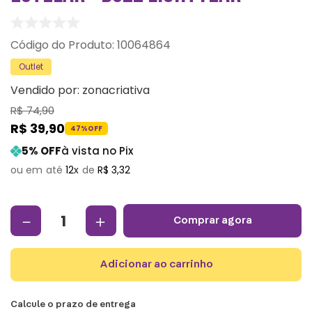
:
10064864
Outlet
Vendido por:
zonacriativa
R$
74
,
90
R$
39
,
90
47%
OFF
5
% OFF
à vista no Pix
12
R$
3
,
32
－
＋
comprar agora
adicionar ao carrinho