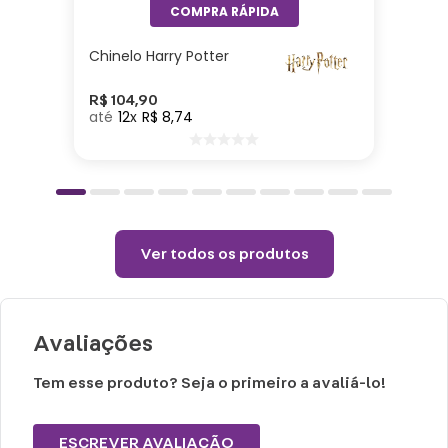
Permitido uso de centrifuga e máquina
secadora.
Chinelo Harry Potter
Temperatura máxima de lavagem 40°.
Não limpar a seco.
R$
104
,
90
12
R$
8
,
74
Ver todos os produtos
Avaliações
Tem esse produto? Seja o primeiro a avaliá-lo!
ESCREVER AVALIAÇÃO