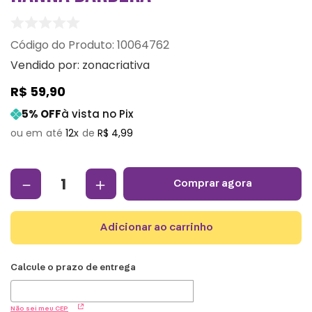
:
10064762
Vendido por:
zonacriativa
R$
59
,
90
5
% OFF
à vista no Pix
12
R$
4
,
99
－
＋
comprar agora
adicionar ao carrinho
Não sei meu CEP