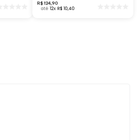
).
R$
124
,
90
12
R$
10
,
40
lvejar.
tido uso de centrifuga e máquina secadora.
eratura máxima de lavagem 40°.
impar a seco