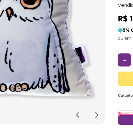
Vendi
R$
5
% 
－
Não sei m