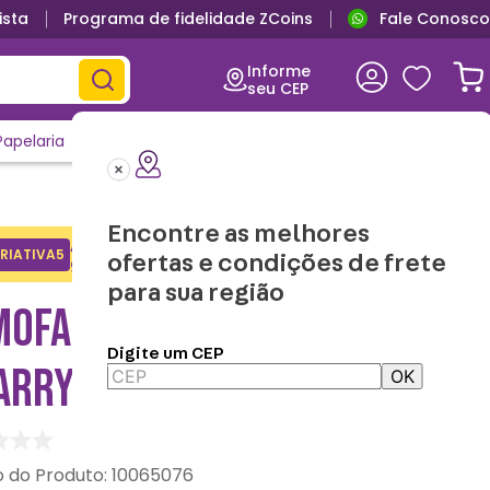
ista
Programa de fidelidade ZCoins
Fale Conosco
Informe
seu CEP
Papelaria
Casa e Decor
Outlet
Clique e Confira
Lançamentos
Encontre as melhores
Adicione o cupom no carrinho e
RIATIVA5
Copiar
ofertas e condições de frete
ganhe desconto na 1a compra.
para sua região
MOFADA FORMATO EDWIGES
Digite um CEP
HARRY POTTER
OK
:
10065076