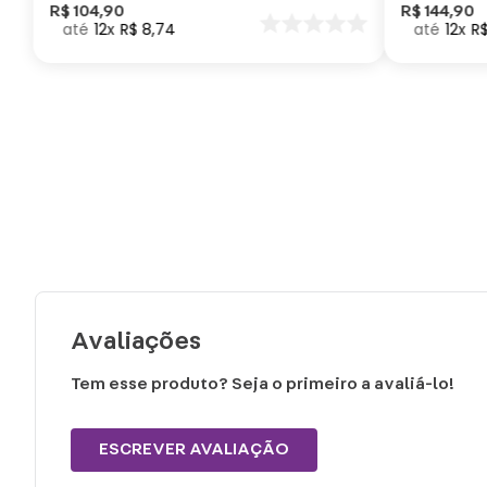
Como Trei
R$
104
,
90
R$
144
,
90
12
R$
8
,
74
12
R
seu Dragã
Avaliações
Tem esse produto? Seja o primeiro a avaliá-lo!
ESCREVER AVALIAÇÃO