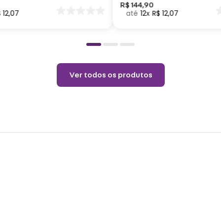
vapor
nar
R$
144
,
90
$
12
,
07
12
R$
12
,
07
o
Não a
Permi
Temp
Não l
Ver todos os produtos