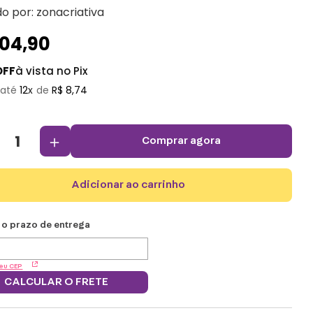
do por:
zonacriativa
104
,
90
OFF
à vista no Pix
12
R$
8
,
74
＋
comprar agora
adicionar ao carrinho
eu CEP
CALCULAR O FRETE