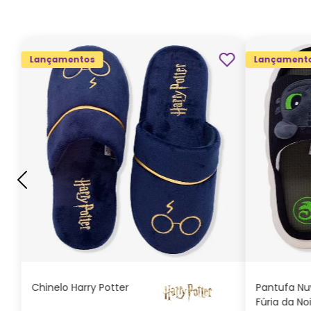
Lançamentos
Lançament
G
GG
M
P
ADICIONAR AO
CARRINHO
Chinelo Harry Potter
Pantufa N
Fúria da No