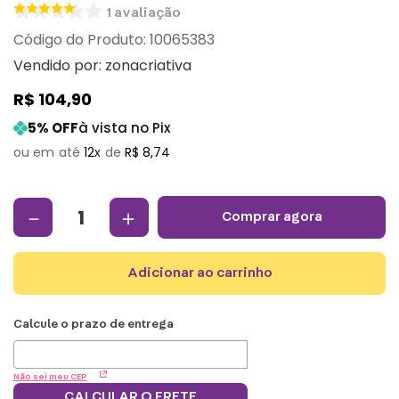
1
avaliação
:
10065383
Vendido por:
zonacriativa
R$
104
,
90
5
% OFF
à vista no Pix
12
R$
8
,
74
－
＋
comprar agora
adicionar ao carrinho
Não sei meu CEP
CALCULAR O FRETE