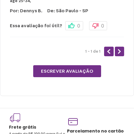
age
25-34
,
Por
:
Dennys B.
De
:
São Paulo - SP
0
0
Essa avaliação foi útil?
1 - 1
de
1
ESCREVER AVALIAÇÃO
Frete grátis
Tro
Parcelamento no cartão
A partir de R$ 199,90 para Sul e