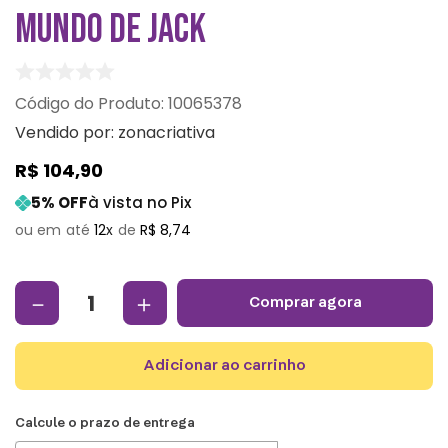
MUNDO DE JACK
:
10065378
Vendido por:
zonacriativa
R$
104
,
90
5
% OFF
à vista no Pix
12
R$
8
,
74
－
＋
comprar agora
adicionar ao carrinho