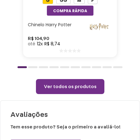
G
GG
M
P
Especificações:
Altura: 15cm| Comprimento: 42cm| Largura:
48cm| Enchimento: Fibra| Tecido: Poliéster
Chinelo Harry Potter
Cuidados e recomendações de uso:
R$
104
,
90
12
R$
8
,
74
Passar com temperatura máxima de 110°
(sem vapor).
Não alvejar.
Permitido uso de centrifuga e máquina
Ver todos os produtos
secadora.
Temperatura máxima de lavagem 40°.
Não limpar a seco.
Avaliações
Tem esse produto? Seja o primeiro a avaliá-lo!