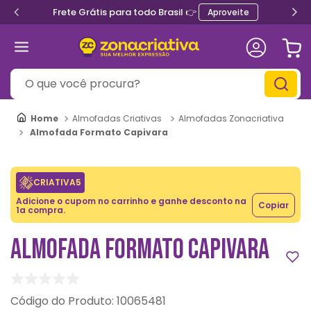
Frete Grátis para todo Brasil 👉
Aproveite
O que você procura?
Almofadas Criativas
Almofadas Zonacriativa
Almofada Formato Capivara
CRIATIVA5
Adicione o cupom no carrinho e ganhe desconto na
Copiar
1a compra.
ALMOFADA FORMATO CAPIVARA
:
10065481