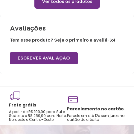
Ver todos os produtos
Temperatura máxima de lavagem 40°.
Não limpar a seco.
Avaliações
Tem esse produto? Seja o primeiro a avaliá-lo!
ESCREVER AVALIAÇÃO
Frete grátis
Tro
Parcelamento no cartão
A partir de R$ 199,90 para Sul e
gar
Sudeste e R$ 259,90 para Norte,
Parcele em até 12x sem juros no
Nordeste e Centro-Oeste
cartão de crédito
A pri