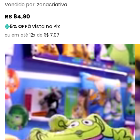
Vendido por:
zonacriativa
R$
84
,
90
5
% OFF
à vista no Pix
12
R$
7
,
07