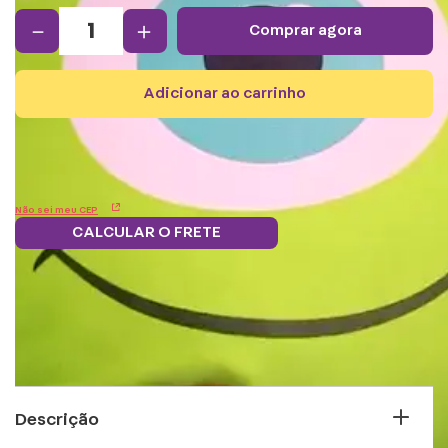
－
＋
comprar agora
adicionar ao carrinho
Não sei meu CEP
CALCULAR O FRETE
Troque
Frete grátis.
5% OFF no boleto
Parcele em 12x
pontos por
Saiba mais
e PIX!
s/juros
benefícios
Descrição