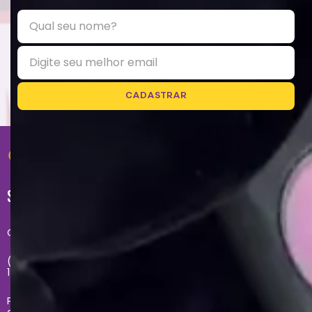
CADASTRAR
SUPORTE
Central de atendimento exclusivo do site:
(11) 2681-4020 - Segunda à sexta das 09h até às
17h
Problemas com sua compra no site, entre em
contato com