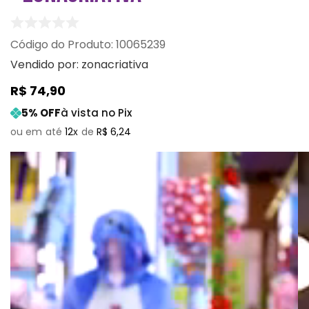
:
10065239
Vendido por:
zonacriativa
R$
74
,
90
5
% OFF
à vista no Pix
12
R$
6
,
24