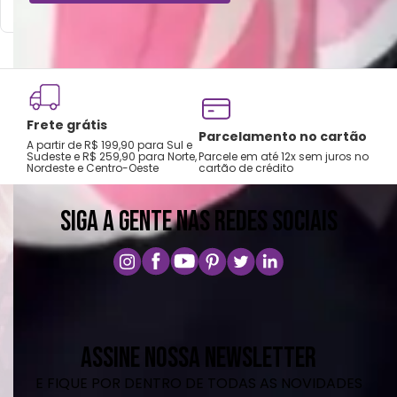
Frete grátis
Tro
Parcelamento no cartão
A partir de R$ 199,90 para Sul e
gar
Sudeste e R$ 259,90 para Norte,
Parcele em até 12x sem juros no
Nordeste e Centro-Oeste
cartão de crédito
A pri
SIGA A GENTE NAS REDES SOCIAIS
ASSINE NOSSA NEWSLETTER
E FIQUE POR DENTRO DE TODAS AS NOVIDADES