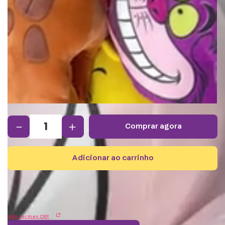
－
＋
comprar agora
adicionar ao carrinho
Não sei meu CEP