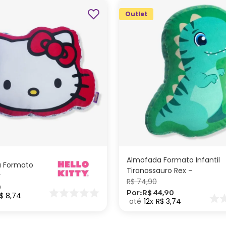
Outlet
ADICIONAR AO
ADICIONAR AO
CARRINHO
CARRINHO
Almofada Formato Infantil
 Formato
Tiranossauro Rex –
y
Zonacriativa
R$
74
,
90
0
Por:
R$
44
,
90
$
8
,
74
12
R$
3
,
74