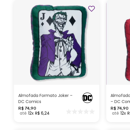
ADICIONAR AO
CARRINHO
Almofada Formato Joker –
Almofada
DC Comics
– DC Com
R$
74
,
90
R$
74
,
90
12
R$
6
,
24
12
R