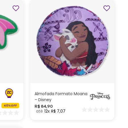
ADICIONAR AO
CARRINHO
Almofada Formato Moana
– Disney
40%
OFF
R$
84
,
90
12
R$
7
,
07