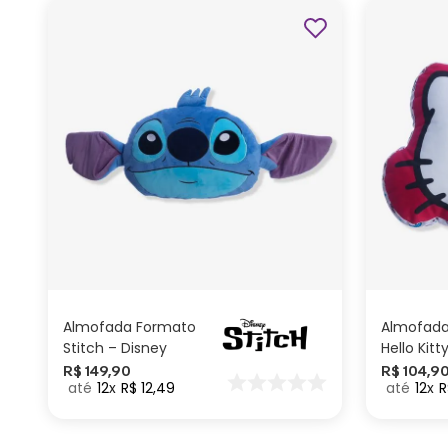
ADICIONAR AO
CARRINHO
Almofada Formato
Almofada
Stitch – Disney
Hello Kitt
R$
149
,
90
R$
104
,
9
12
R$
12
,
49
12
R