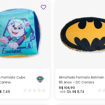
ADICIONAR AO
ADICIONAR AO
CARRINHO
CARRINHO
 Formato Cubo
Almofada Formato Batman
 Canina
85 Anos – DC Comics
R$
104
,
90
$
7
,
49
12
R$
8
,
74