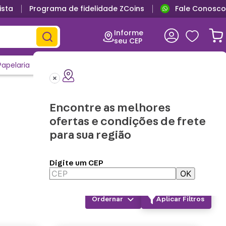
ista
Programa de fidelidade ZCoins
Fale Conosco
Informe
seu CEP
Papelaria
Casa e Decor
Outlet
Clique e Confira
Lançamentos
Encontre as melhores
ofertas e condições de frete
para sua região
Digite um CEP
OK
Aplicar Filtros