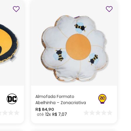
ADICIONAR AO
CARRINHO
Almofada Formato
Abelhinha – Zonacriativa
R$
84
,
90
12
R$
7
,
07