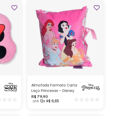
ADICIONAR AO
CARRINHO
Almofada Formato Carta
Laço Princesas – Disney
R$
79
,
90
12
R$
6
,
65