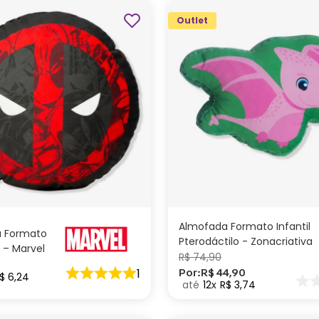
Outlet
ADICIONAR AO
ADICIONAR AO
CARRINHO
CARRINHO
Almofada Formato Infantil
 Formato
Pterodáctilo - Zonacriativa
 – Marvel
R$
74
,
90
1
Por:
R$
44
,
90
$
6
,
24
12
R$
3
,
74