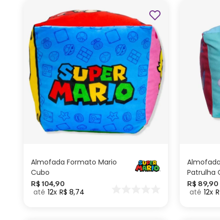
ADICIONAR AO
CARRINHO
Almofada Formato Mario
Almofada
Cubo
Patrulha
R$
104
,
90
R$
89
,
90
12
R$
8
,
74
12
R