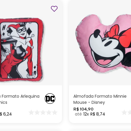
ADICIONAR AO
ADICIONAR AO
CARRINHO
CARRINHO
 Formato Arlequina
Almofada Formato Minnie
ics
Mouse - Disney
R$
104
,
90
$
6
,
24
12
R$
8
,
74