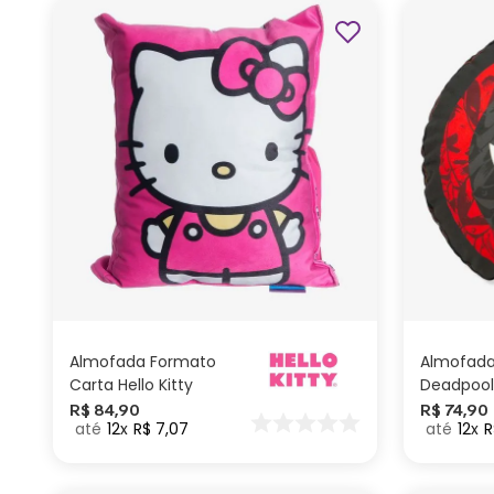
ADICIONAR AO
CARRINHO
Almofada Formato
Almofada
Carta Hello Kitty
Deadpool
R$
84
,
90
R$
74
,
90
12
R$
7
,
07
12
R