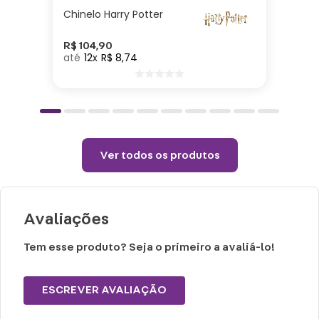
Passar com temperatura máxima de 110°
Chinelo Harry Potter
(sem vapor).
Não alvejar.
R$
104
,
90
12
R$
8
,
74
Permitido uso de centrifuga e máquina
secadora.
Temperatura máxima de lavagem 40°.
Não limpar a seco.
Ver todos os produtos
Avaliações
Tem esse produto? Seja o primeiro a avaliá-lo!
ESCREVER AVALIAÇÃO