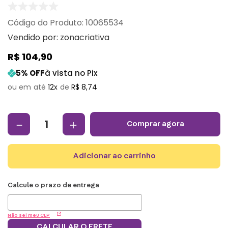
:
10065534
Vendido por:
zonacriativa
R$
104
,
90
5
% OFF
à vista no Pix
12
R$
8
,
74
－
＋
comprar agora
adicionar ao carrinho
Não sei meu CEP
CALCULAR O FRETE