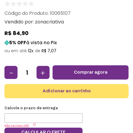
:
10065107
Vendido por:
zonacriativa
R$
84
,
90
5
% OFF
à vista no Pix
12
R$
7
,
07
－
＋
comprar agora
adicionar ao carrinho
Não sei meu CEP
CALCULAR O FRETE