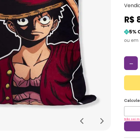
Vendi
R$
5
% 
－
Não sei m