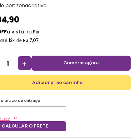
do por:
zonacriativa
84
,
90
OFF
à vista no Pix
12
R$
7
,
07
＋
comprar agora
adicionar ao carrinho
eu CEP
CALCULAR O FRETE