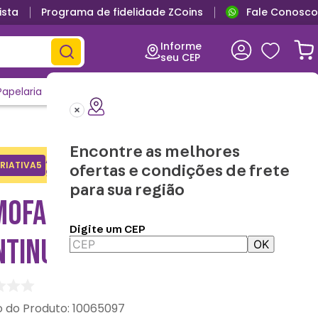
ista
Programa de fidelidade ZCoins
Fale Conosco
Informe
seu CEP
Papelaria
Casa e Decor
Outlet
Clique e Confira
Lançamentos
Encontre as melhores
Adicione o cupom no carrinho e
RIATIVA5
Copiar
ofertas e condições de frete
ganhe desconto na 1a compra.
para sua região
MOFADA 40X40 TO BE
Digite um CEP
TINUED – ONE PIECE
OK
:
10065097