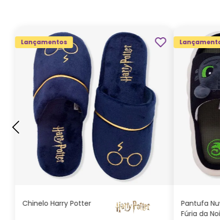
Lançamentos
Lançament
G
GG
M
P
ADICIONAR AO
CARRINHO
Chinelo Harry Potter
Pantufa N
Fúria da No