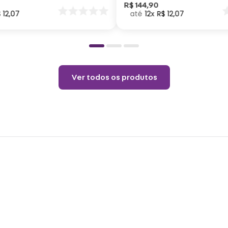
Não a
nar
R$
144
,
90
$
12
,
07
12
R$
12
,
07
o
Permi
Temp
Não l
Ver todos os produtos