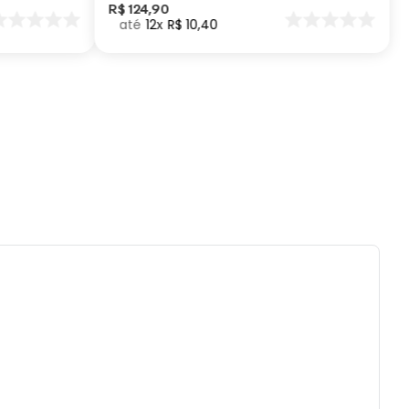
lvejar.
R$
124
,
90
12
R$
10
,
40
tido uso de centrifuga e máquina secadora.
eratura máxima de lavagem 40°.
impar a seco.