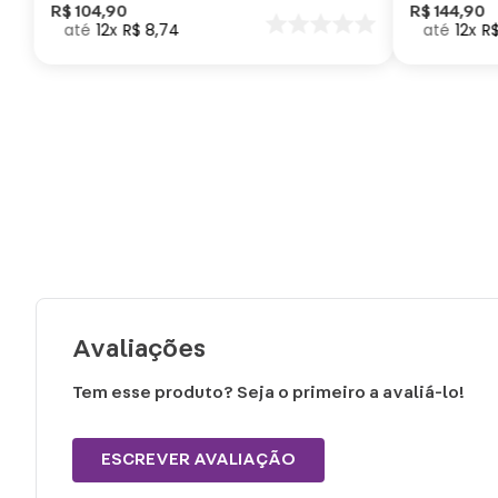
Como Trei
R$
104
,
90
R$
144
,
90
12
R$
8
,
74
12
R
seu Dragã
Avaliações
Tem esse produto? Seja o primeiro a avaliá-lo!
ESCREVER AVALIAÇÃO