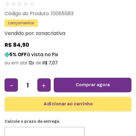
:
10065583
Lançamentos
Vendido por:
zonacriativa
R$
84
,
90
5
% OFF
à vista no Pix
12
R$
7
,
07
－
＋
comprar agora
adicionar ao carrinho