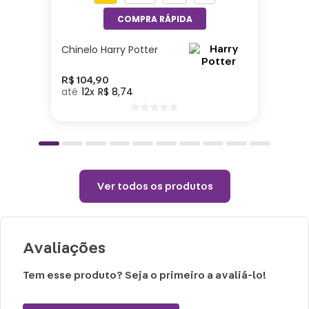
Especificações:
Chinelo Harry Potter
Altura: 40cm| Largura: 40cm| Comprimento:
10cm| Material: Poliéster| Enchimento: Fibra
R$
104
,
90
12
R$
8
,
74
Cuidados e recomendações de uso:
Passar com temperatura máxima de 110°
(sem vapor).
Não alvejar.
Ver todos os produtos
Permitido uso de centrifuga e máquina
secadora.
Temperatura máxima de lavagem 40°.
Avaliações
Tem esse produto? Seja o primeiro a avaliá-lo!