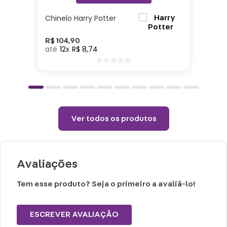
Altura: 40cm| Largura: 40cm| Comprimento:
Chinelo Harry Potter
10cm| Material: Poliéster| Enchimento: Fibra
R$
104
,
90
12
R$
8
,
74
Cuidados e recomendações de uso:
Passar com temperatura máxima de 110°
(sem vapor).
Não alvejar.
Permitido uso de centrifuga e máquina
Ver todos os produtos
secadora.
Temperatura máxima de lavagem 40°.
Avaliações
Tem esse produto? Seja o primeiro a avaliá-lo!
ESCREVER AVALIAÇÃO