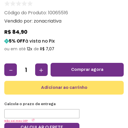
:
10065516
Vendido por:
zonacriativa
R$
84
,
90
5
% OFF
à vista no Pix
12
R$
7
,
07
－
＋
comprar agora
adicionar ao carrinho
Não sei meu CEP
CALCULAR O FRETE