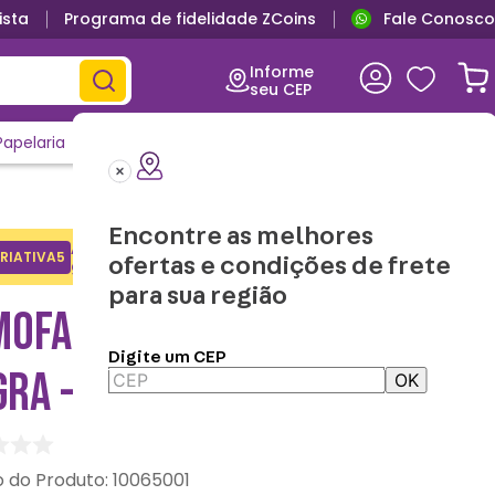
ista
Programa de fidelidade ZCoins
Fale Conosco
Informe
seu CEP
Papelaria
Casa e Decor
Outlet
Clique e Confira
Lançamentos
Encontre as melhores
Adicione o cupom no carrinho e
RIATIVA5
Copiar
ofertas e condições de frete
ganhe desconto na 1a compra.
para sua região
MOFADA 40X40 PANTERA
Digite um CEP
GRA - MARVEL
OK
:
10065001