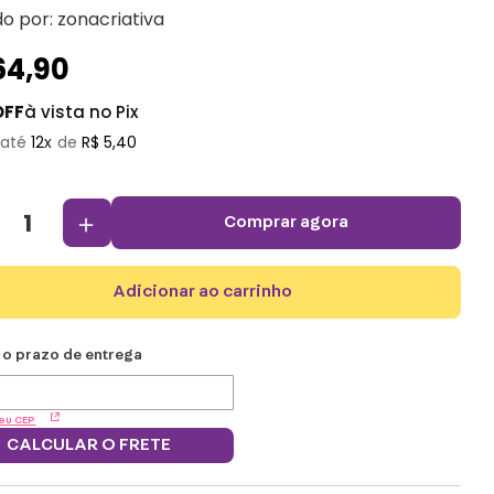
do por:
zonacriativa
64
,
90
OFF
à vista no Pix
12
R$
5
,
40
＋
comprar agora
adicionar ao carrinho
eu CEP
CALCULAR O FRETE