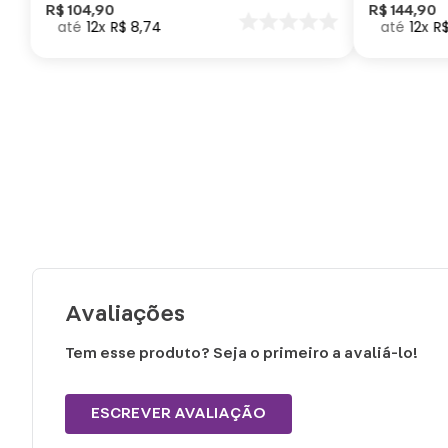
Como Trei
R$
104
,
90
R$
144
,
90
12
R$
8
,
74
12
R
seu Dragã
Avaliações
Tem esse produto? Seja o primeiro a avaliá-lo!
ESCREVER AVALIAÇÃO