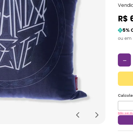
Vendi
R$
5
% 
－
Não sei m