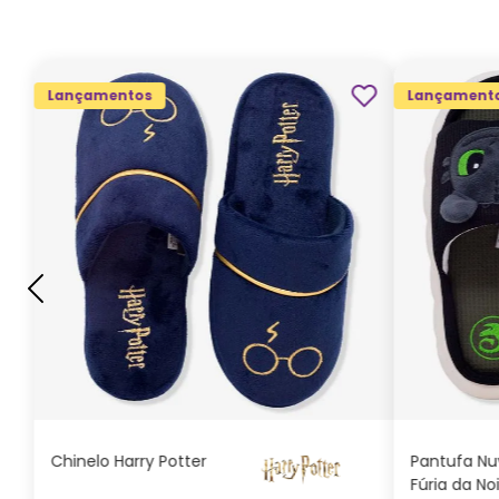
Lançamentos
Lançament
G
GG
M
P
ADICIONAR AO
CARRINHO
Chinelo Harry Potter
Pantufa N
Fúria da No