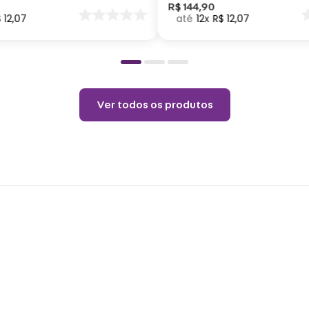
Passa
nar
R$
144
,
90
$
12
,
07
12
R$
12
,
07
o
vapor
Não a
Permi
Temp
Não l
Ver todos os produtos