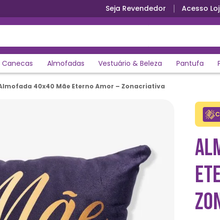
Seja Revendedor
Acesso Loj
Canecas
Almofadas
Vestuário & Beleza
Pantufa
Almofada 40x40 Mãe Eterno Amor – Zonacriativa
C
AL
ET
ZO