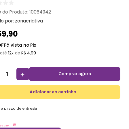
:
10064942
do por:
zonacriativa
59
,
90
OFF
à vista no Pix
12
R$
4
,
99
＋
comprar agora
adicionar ao carrinho
eu CEP