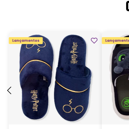
Lançamentos
Lançament
G
GG
M
P
ADICIONAR AO
CARRINHO