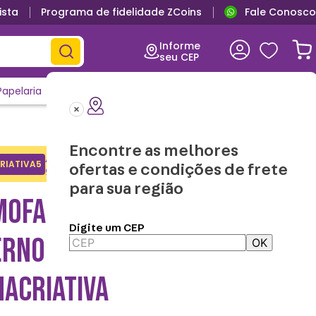
ista
Programa de fidelidade ZCoins
Fale Conosco
Informe
seu CEP
Papelaria
Casa e Decor
Outlet
Clique e Confira
Lançamentos
Encontre as melhores
Adicione o cupom no carrinho e
RIATIVA5
Copiar
ofertas e condições de frete
ganhe desconto na 1a compra.
para sua região
MOFADA 40X40 MÃE
Digite um CEP
ERNO AMOR –
OK
NACRIATIVA