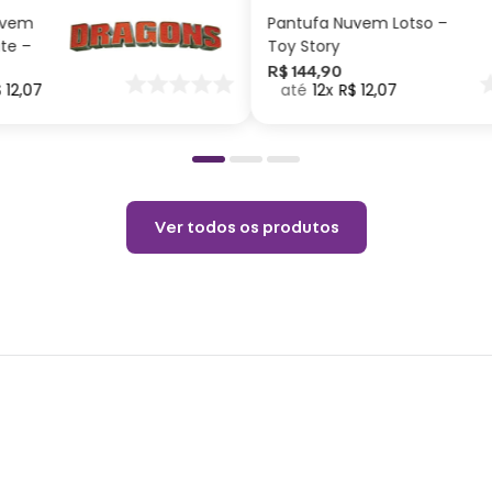
vapor
uvem
Pantufa Nuvem Lotso –
Não a
ite –
Toy Story
Permi
nar
R$
144
,
90
$
12
,
07
12
R$
12
,
07
o
Temp
Não l
Ver todos os produtos