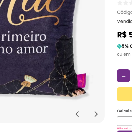
Vendi
R$
5
% 
－
Não sei m