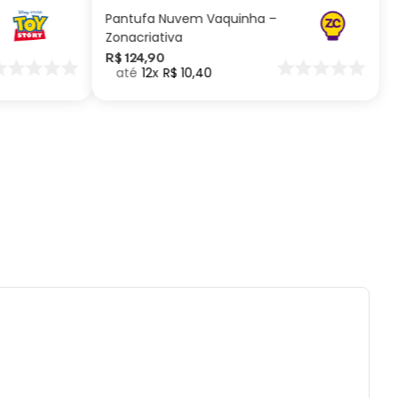
).
Pantufa Nuvem Vaquinha –
lvejar.
Zonacriativa
tido uso de centrifuga e máquina secadora.
R$
124
,
90
12
R$
10
,
40
eratura máxima de lavagem 40°.
impar a seco.