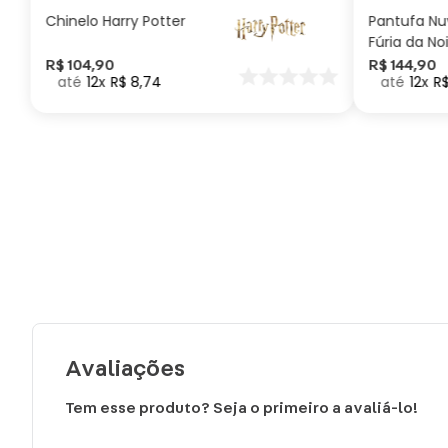
Chinelo Harry Potter
Pantufa N
Fúria da No
Como Trei
R$
104
,
90
R$
144
,
90
12
R$
8
,
74
12
R
seu Dragã
Avaliações
Tem esse produto? Seja o primeiro a avaliá-lo!