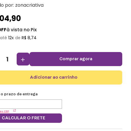
do por:
zonacriativa
104
,
90
OFF
à vista no Pix
12
R$
8
,
74
＋
comprar agora
adicionar ao carrinho
eu CEP
CALCULAR O FRETE