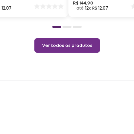
Permi
nar
R$
144
,
90
$
12
,
07
12
R$
12
,
07
o
Temp
Não l
Ver todos os produtos