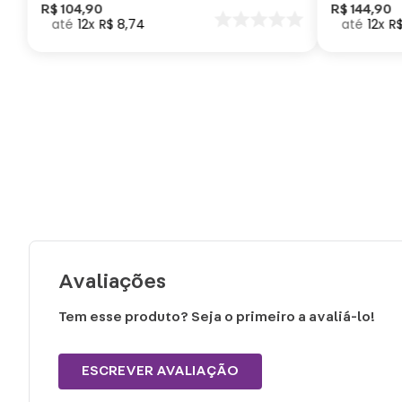
Como Trei
R$
104
,
90
R$
144
,
90
12
R$
8
,
74
12
R
seu Dragã
Avaliações
Tem esse produto? Seja o primeiro a avaliá-lo!
ESCREVER AVALIAÇÃO