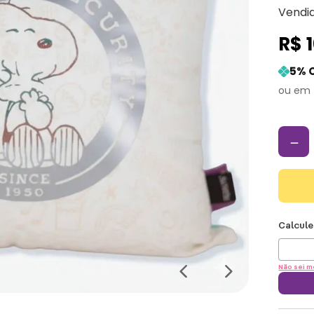
Vendi
R$
5
% 
－
Não sei m