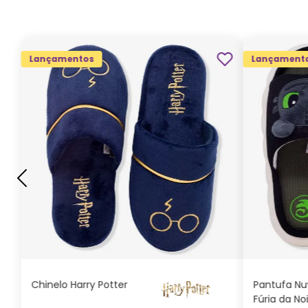
Lançamentos
Lançament
G
GG
M
P
ADICIONAR AO
CARRINHO
Chinelo Harry Potter
Pantufa N
Fúria da No