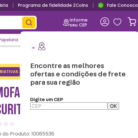
ista
Programa de fidelidade ZCoins
Fale Conosco
Informe
seu CEP
Papelaria
Casa e Decor
Outlet
Clique e Confira
Lançamentos
Encontre as melhores
Adicione o cupom no carrinho e
RIATIVA5
Copiar
ofertas e condições de frete
ganhe desconto na 1a compra.
para sua região
MOFADA 40X40 COMFORT E
Digite um CEP
CURITY SNOOPY
OK
:
10065536