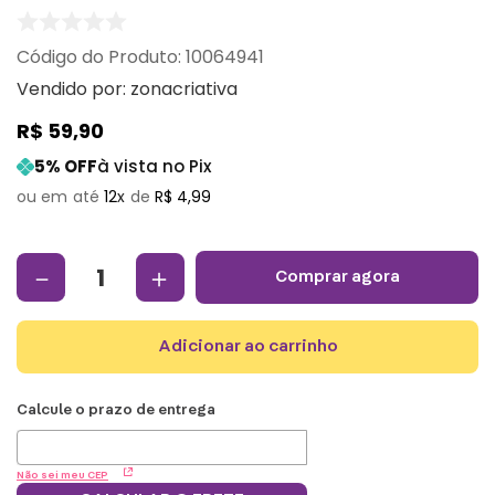
:
10064941
Vendido por:
zonacriativa
R$
59
,
90
5
% OFF
à vista no Pix
12
R$
4
,
99
－
＋
comprar agora
adicionar ao carrinho
Não sei meu CEP