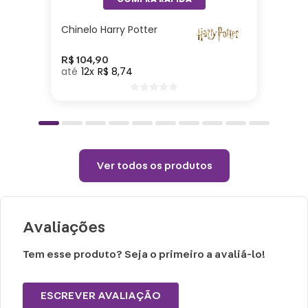
Altura: 40cm| Largura: 40cm| Comprimento:
Chinelo Harry Potter
10cm| Material: Poliéster| Enchimento: Fibra
R$
104
,
90
12
R$
8
,
74
Cuidados e recomendações de uso:
Passar com temperatura máxima de 110°
(sem vapor).
Não alvejar.
Permitido uso de centrifuga e máquina
Ver todos os produtos
secadora.
Temperatura máxima de lavagem 40°.
Não limpar a seco.
Avaliações
Tem esse produto? Seja o primeiro a avaliá-lo!
ESCREVER AVALIAÇÃO