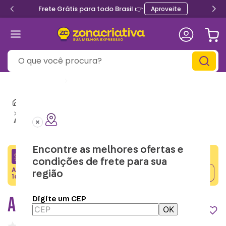
Frete Grátis para todo Brasil 👉
Aproveite
O que você procura?
Informe seu
CEP
Almofadas Criativas
Almofadas Geek Licenciadas
Almofada 2 em 1 Corinthians
Encontre as melhores ofertas e
CRIATIVA5
condições de frete para sua
Adicione o cupom no carrinho e ganhe desconto na
região
Copiar
1a compra.
ALMOFADA 2 EM 1 CORINTHIANS
Digite um CEP
OK