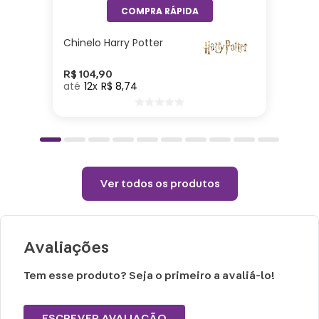
Especificações:
Especificações:
Chinelo Harry Potter
Almofada: 30cm x 35cm
Manta: 1,20 x 1,60
R$
104
,
90
12
R$
8
,
74
Cuidados e recomendações de uso:
Passar com temperatura máxima de 110°
(sem vapor).
Ver todos os produtos
Não alvejar.
Permitido uso de centrifuga e máquina
secadora.
Avaliações
Temperatura máxima de lavagem 40°.
Não limpar a seco.
Tem esse produto? Seja o primeiro a avaliá-lo!
ESCREVER AVALIAÇÃO