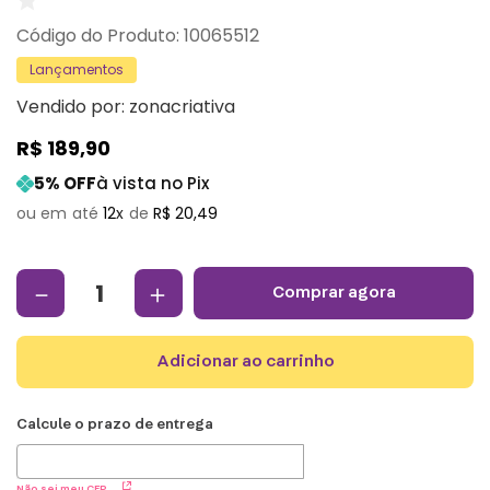
:
10065512
Lançamentos
Vendido por:
zonacriativa
R$
189
,
90
5
% OFF
à vista no Pix
12
R$
20
,
49
－
＋
comprar agora
adicionar ao carrinho
Não sei meu CEP