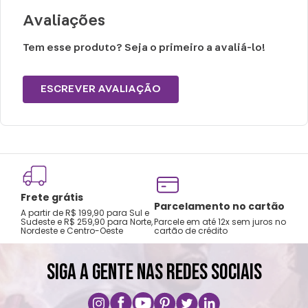
Não centrifugar ou utilizar máquina
Avaliações
secadora
Temperatura máxima de lavagem de 30°C
Tem esse produto? Seja o primeiro a avaliá-lo!
Limpeza suave
Não limpar a seco
ESCREVER AVALIAÇÃO
Frete grátis
Tro
Parcelamento no cartão
A partir de R$ 199,90 para Sul e
gar
Sudeste e R$ 259,90 para Norte,
Parcele em até 12x sem juros no
Nordeste e Centro-Oeste
cartão de crédito
A pri
SIGA A GENTE NAS REDES SOCIAIS