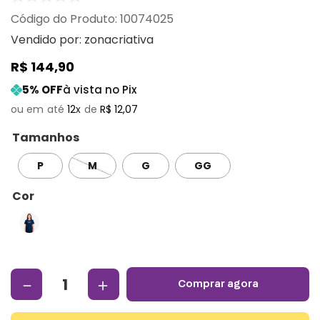
:
10074025
Vendido por:
zonacriativa
R$
144
,
90
5
% OFF
à vista no Pix
12
R$
12
,
07
Tamanhos
P
M
G
GG
Cor
－
＋
comprar agora