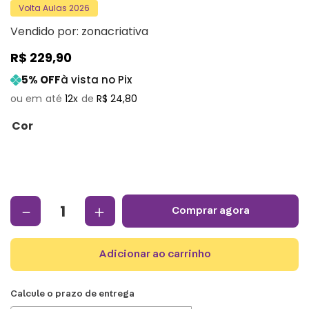
Volta Aulas 2026
Vendido por:
zonacriativa
R$
229
,
90
5
% OFF
à vista no Pix
12
R$
24
,
80
Cor
－
＋
comprar agora
adicionar ao carrinho