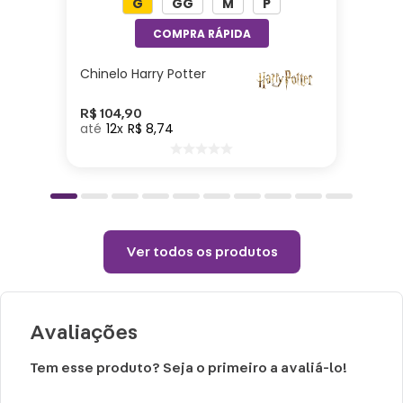
G
GG
M
P
Altura: 12,5cm | Largura: 21cm |
Comprimento: 07cm | Material: Sintético
Chinelo Harry Potter
Cuidados e recomendações de uso:
Não alvejar
R$
104
,
90
12
R$
8
,
74
Temperatura máxima 110°C (sem vapor)
Não centrifugar ou utilizar máquina
secadora
Temperatura máxima de lavagem de 30°C
Limpeza suave
Ver todos os produtos
Não limpar a seco.
Avaliações
Tem esse produto? Seja o primeiro a avaliá-lo!