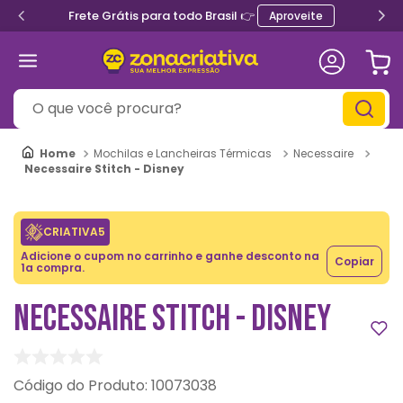
Frete Grátis para todo Brasil 👉
Aproveite
O que você procura?
Mochilas e Lancheiras Térmicas
Necessaire
Necessaire Stitch - Disney
CRIATIVA5
Adicione o cupom no carrinho e ganhe desconto na
Copiar
1a compra.
NECESSAIRE STITCH - DISNEY
:
10073038