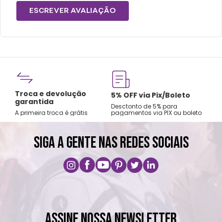
ESCREVER AVALIAÇÃO
Fre
Troca e devolução
rtão
5% OFF via Pix/Boleto
A par
garantida
os no
Desctonto de 5% para
Sude
A primeira troca é grátis
pagamentos via PIX ou boleto
Nord
SIGA A GENTE NAS REDES SOCIAIS
ASSINE NOSSA NEWSLETTER