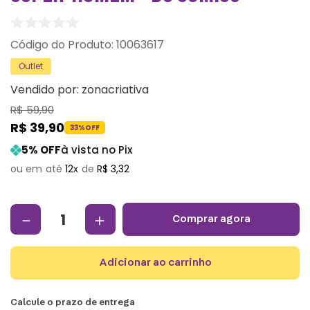
:
10063617
Outlet
Vendido por:
zonacriativa
R$
59
,
90
R$
39
,
90
33%
OFF
5
% OFF
à vista no Pix
12
R$
3
,
32
－
＋
comprar agora
adicionar ao carrinho