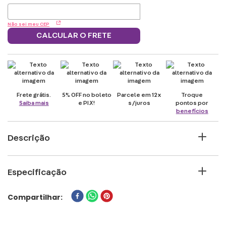
Não sei meu CEP
CALCULAR O FRETE
Frete grátis.
5% OFF no boleto
Parcele em 12x
Troque
Saiba mais
e PIX!
s/juros
pontos por
benefícios
Descrição
Almofada injustice superman
Especificação
PERSONAGEM
Compartilhar
SUPER-HOMEM
MARCA