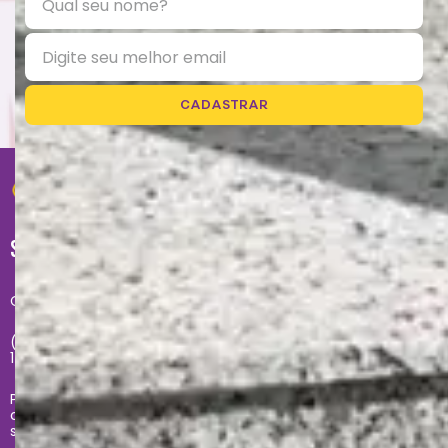
CADASTRAR
SUPORTE
Central de atendimento exclusivo do site:
(11) 2681-4020 - Segunda à sexta das 09h até às
17h
Problemas com sua compra no site, entre em
contato com
sacecommerce@zonacriativa.com.br