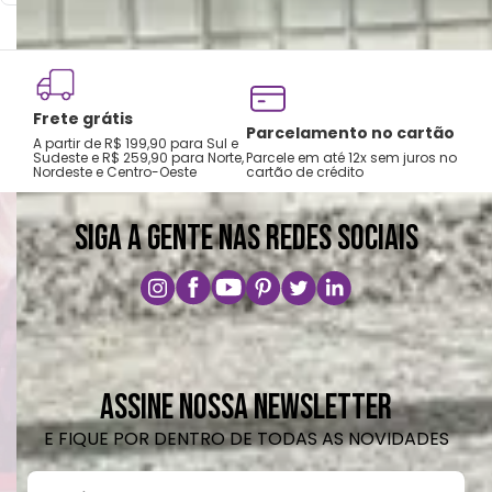
Troca e devolução
Parcelamento no cartão
5% OFF 
garantida
Parcele em até 12x sem juros no
Desctont
cartão de crédito
A primeira troca é grátis
pagamento
SIGA A GENTE NAS REDES SOCIAIS
ASSINE NOSSA NEWSLETTER
E FIQUE POR DENTRO DE TODAS AS NOVIDADES