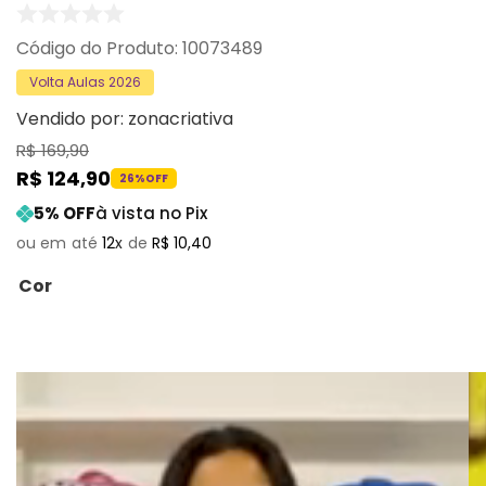
:
10073489
Volta Aulas 2026
Vendido por:
zonacriativa
R$
169
,
90
R$
124
,
90
26%
OFF
5
% OFF
à vista no Pix
12
R$
10
,
40
Cor