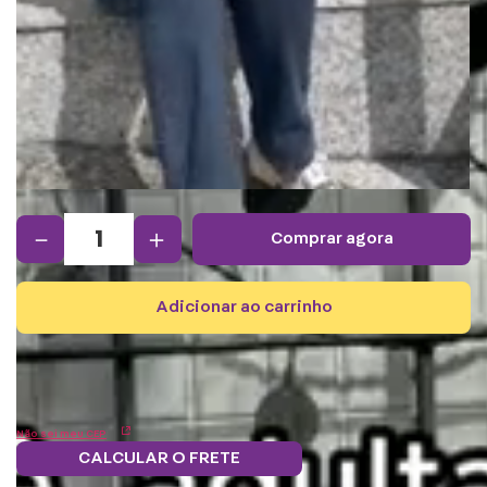
－
＋
comprar agora
adicionar ao carrinho
Não sei meu CEP
CALCULAR O FRETE