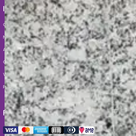
INSTITUCIONAL E AJUDA
Conheça a gente
Condições de Uso
Nossas lojas
Fale Conosco
Acesso lojista
Entregas
Quero revender
Meus pedidos
Vendas corporativas
Formas de Pagamento
Políticas de Privacidade
Troca e devoluções
FORMAS DE PAGAMENTO