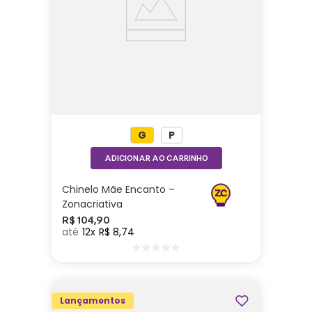
G
P
ADICIONAR AO CARRINHO
Chinelo Mãe Encanto –
Zonacriativa
R$
104
,
90
12
R$
8
,
74
Lançamentos