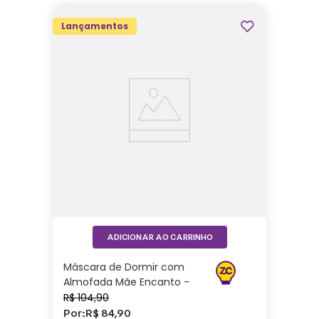
Lançamentos
ADICIONAR AO CARRINHO
Máscara de Dormir com
Almofada Mãe Encanto -
Zonacriativa
R$
104
,
90
Por:
R$
84
,
90