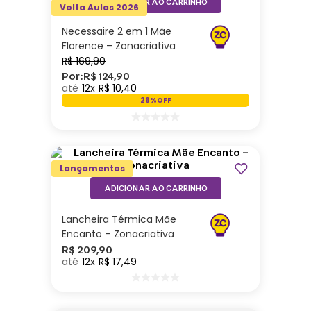
ADICIONAR AO CARRINHO
Volta Aulas 2026
Necessaire 2 em 1 Mãe
Florence – Zonacriativa
R$
169
,
90
Por:
R$
124
,
90
12
R$
10
,
40
26%
OFF
Lançamentos
ADICIONAR AO CARRINHO
Lancheira Térmica Mãe
Encanto – Zonacriativa
R$
209
,
90
12
R$
17
,
49