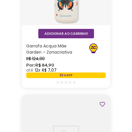
ADICIONAR AO CARRINHO
Garrafa Acqua Mãe
Garden – Zonacriativa
R$
124
,
90
Por:
R$
84
,
90
12
R$
7
,
07
32%
OFF