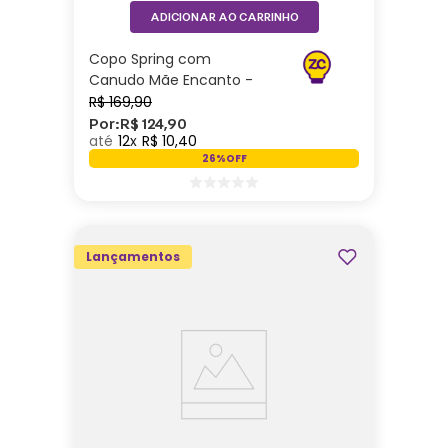
ADICIONAR AO CARRINHO
Copo Spring com
Canudo Mãe Encanto -
Zonacriativa
R$
169
,
90
Por:
R$
124
,
90
12
R$
10
,
40
26%
OFF
Lançamentos