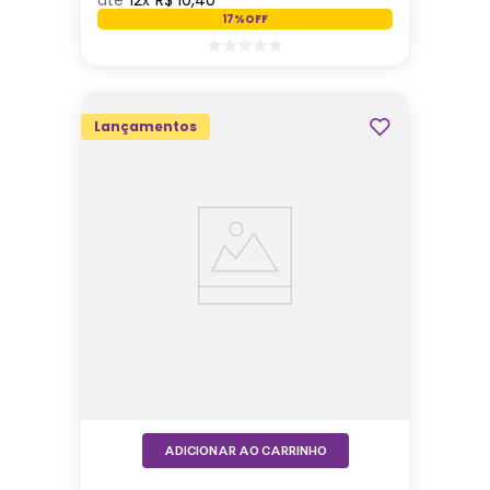
12
R$
10
,
40
17%
OFF
Lançamentos
ADICIONAR AO CARRINHO