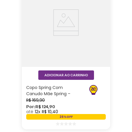
ADICIONAR AO CARRINHO
Copo Spring Com
Canudo Mãe Spring –
Zonacriativa
R$
169
,
90
Por:
R$
124
,
90
12
R$
10
,
40
26%
OFF