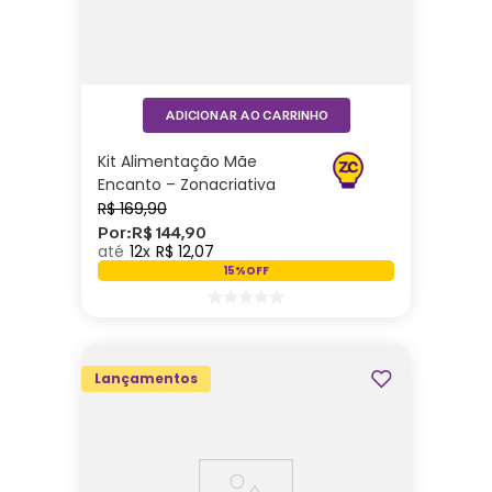
ADICIONAR AO CARRINHO
Kit Alimentação Mãe
Encanto – Zonacriativa
R$
169
,
90
Por:
R$
144
,
90
12
R$
12
,
07
15%
OFF
Lançamentos