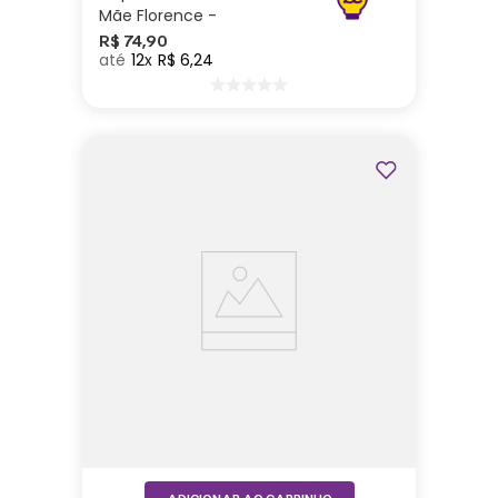
Mãe Florence -
Zonacriativa
R$
74
,
90
12
R$
6
,
24