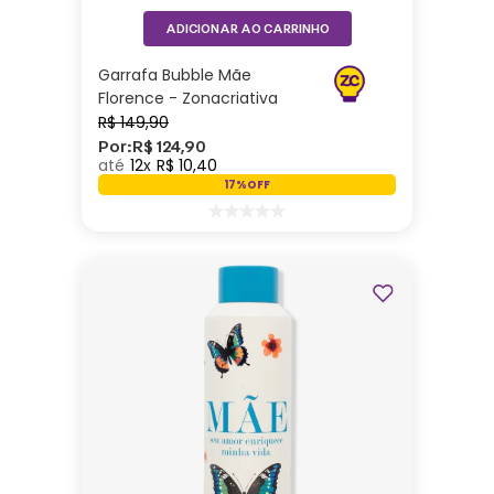
ADICIONAR AO CARRINHO
Garrafa Bubble Mãe
Florence - Zonacriativa
R$
149
,
90
Por:
R$
124
,
90
12
R$
10
,
40
17%
OFF