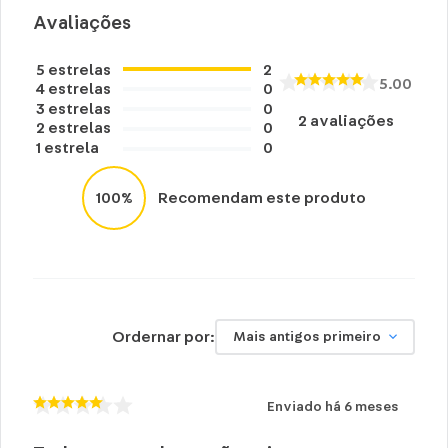
Avaliações
5
estrelas
2
5.00
4
estrelas
0
3
estrelas
0
2
avaliações
2
estrelas
0
1
estrela
0
100%
Recomendam este produto
Ordernar por:
Mais antigos primeiro
Enviado há
6 meses