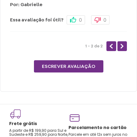
Por
:
Gabrielle
0
0
Essa avaliação foi útil?
1 - 2
de
2
ESCREVER AVALIAÇÃO
Frete grátis
Tro
Parcelamento no cartão
A partir de R$ 199,90 para Sul e
gar
Sudeste e R$ 259,90 para Norte,
Parcele em até 12x sem juros no