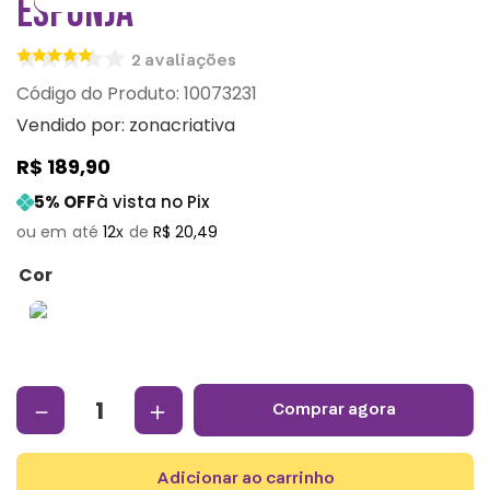
ESPONJA
2
avaliações
:
10073231
Vendido por:
zonacriativa
R$
189
,
90
5
% OFF
à vista no Pix
12
R$
20
,
49
Cor
－
＋
comprar agora
adicionar ao carrinho