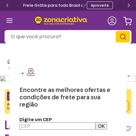
Frete Grátis para todo Brasil 👉
Aproveite
O que você procura?
Informe seu
CEP
Mochilas e Lancheiras Térmicas
Lancheira Térmica Bob Esponja
Lancheira Térmica
Encontre as melhores ofertas e
CRIATIVA5
condições de frete para sua
região
Adicione o cupom no carrinho e ganhe desconto na
Copiar
1a compra.
Digite um CEP
LANCHEIRA TÉRMICA BOB
OK