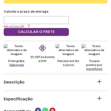
Não sei meu CEP
CALCULAR O FRETE
5% OFF no boleto
Frete grátis.
e PIX!
Parcele em 12x
Troque
Saiba mais
s/juros
pontos por
benefícios
Descrição
Se os seus dias na Fenda do Biquini são
Especificação
agitados e você nunca tem tempo para
nada por conta do trabalho no Siri
PERSONAGEM