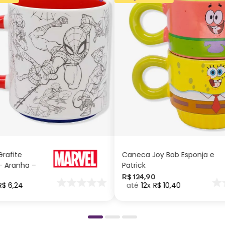
ADICIONAR AO
ADICIONAR AO
CARRINHO
CARRINHO
rafite
Caneca Joy Bob Esponja e
 Aranha –
Patrick
R$
124
,
90
R$
6
,
24
12
R$
10
,
40