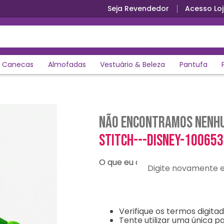
Seja Revendedor
Acesso Loj
uros
Canecas
Almofadas
Vestuário & Beleza
Pantufa
Não encontramos nenhu
stitch---disney-10065
O que eu devo fazer?
Digite novamente e en
Verifique os termos digitad
Tente utilizar uma única pa