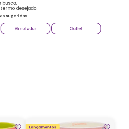
a busca.
o termo desejado.
ias sugeridas
Almofadas
Outlet
Lançamentos