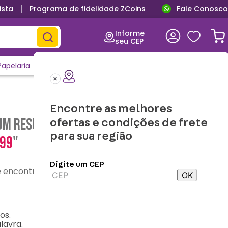
ista
Programa de fidelidade ZCoins
Fale Conosco
Informe
seu CEP
Papelaria
Casa e Decor
Outlet
Clique e Confira
Lançamentos
Encontre as melhores
m resultado para "
kit-pipoca-coracao-
ofertas e condições de frete
para sua região
399
"
Digite um CEP
contre o que precisa
OK
os.
lavra.