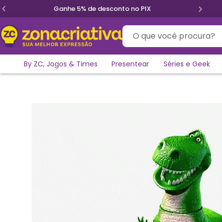
nto no PIX
Parcele em até 12x sem j
O que você procura?
By ZC, Jogos & Times
Presentear
Séries e Geek