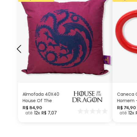
ADICIONAR AO
CARRINHO
Almofada 40X40
Caneca G
House Of The
Homem –
Dragon
Marvel
R$
84
,
90
R$
74
,
90
12
R$
7
,
07
12