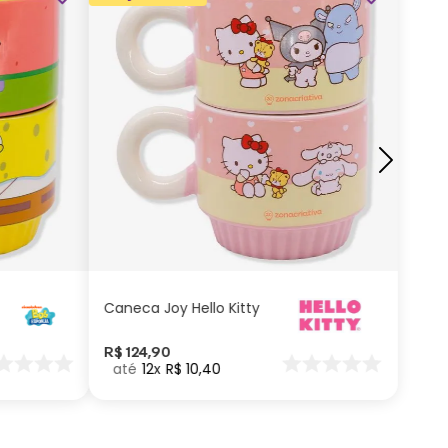
ADICIONAR AO
CARRINHO
Caneca Joy Hello Kitty
R$
124
,
90
12
R$
10
,
40