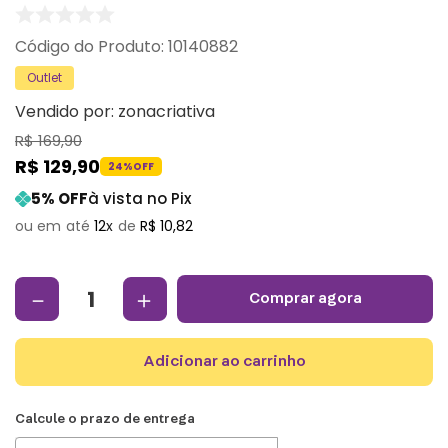
:
10140882
Outlet
Vendido por:
zonacriativa
R$
169
,
90
R$
129
,
90
24%
OFF
5
% OFF
à vista no Pix
12
R$
10
,
82
－
＋
comprar agora
adicionar ao carrinho