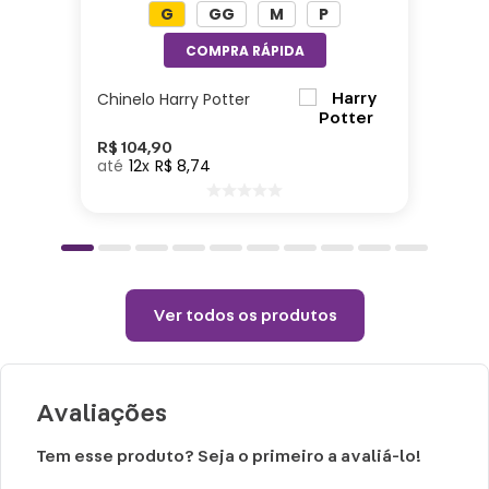
G
GG
M
P
1,60
Balde: Material: Plástico| Medidas: 20,5 x
19,5| Capacidade: 5L
Chinelo Harry Potter
Uso recomendado e cuidados:
R$
104
,
90
12
R$
8
,
74
Não passar sobre a estampa
Não alvejar
Temperatura máxima 110°C (sem vapor)
Não centrifugar ou utilizar máquina
secadora
Ver todos os produtos
Temperatura máxima de lavagem de 30°C
Limpeza suave
Não limpar a seco.
Avaliações
Tem esse produto? Seja o primeiro a avaliá-lo!