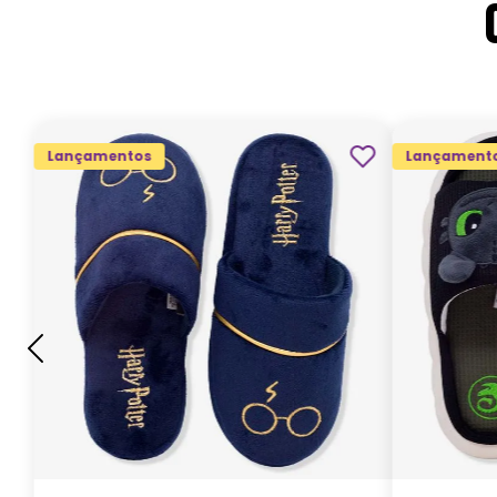
Lançamentos
Lançament
G
GG
M
P
ADICIONAR AO
CARRINHO