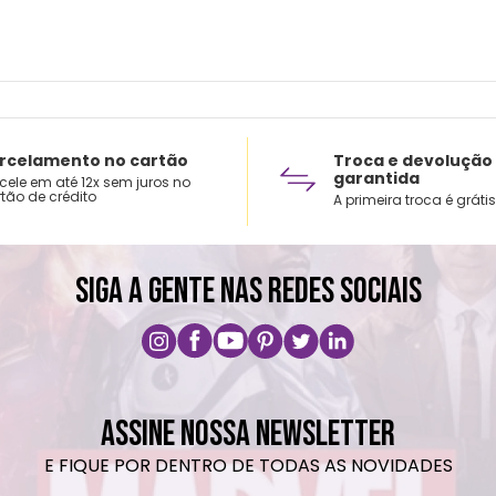
Capac
plásti
Cuid
Não c
Choqu
rcelamento no cartão
Troca e devolução
garantida
cele em até 12x sem juros no
Lavar
tão de crédito
A primeira troca é grátis
Não v
Não u
SIGA A GENTE NAS REDES SOCIAIS
ASSINE NOSSA NEWSLETTER
E FIQUE POR DENTRO DE TODAS AS NOVIDADES