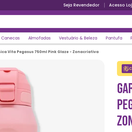
Seja Revendedor
Acesso Loj
Canecas
Almofadas
Vestuário & Beleza
Pantufa
ca Vita Pegasus 750ml Pink Glaze - Zonacriativa
C
GA
PEG
ZO