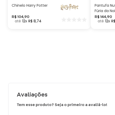
Chinelo Harry Potter
Pantufa N
Fúria da No
Como Trei
R$
104
,
90
R$
144
,
90
12
R$
8
,
74
12
R
seu Dragã
Avaliações
Tem esse produto? Seja o primeiro a avaliá-lo!