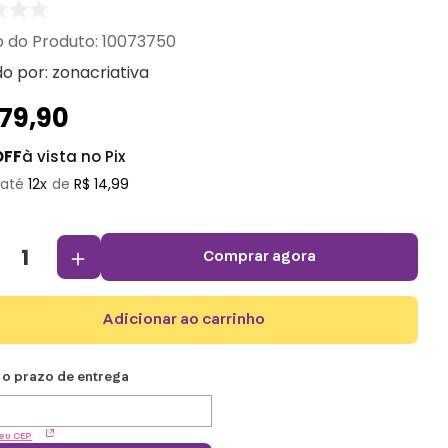
:
10073750
do por:
zonacriativa
179
,
90
OFF
à vista no Pix
12
R$
14
,
99
＋
comprar agora
adicionar ao carrinho
eu CEP