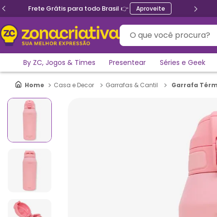
Frete Grátis para todo Brasil 👉
Aproveite
O que você procura?
By ZC, Jogos & Times
Presentear
Séries e Geek
Garrafa Térmi
Casa e Decor
Garrafas & Cantil