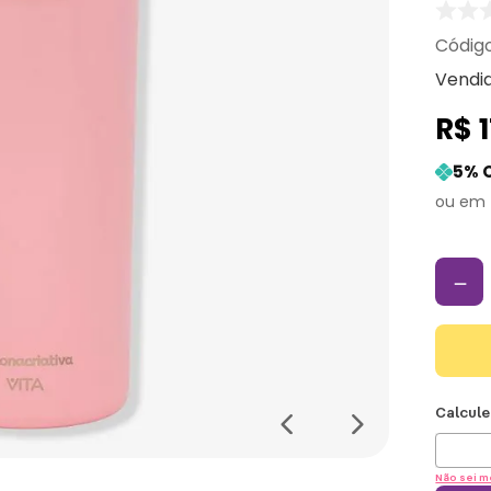
Vendi
R$
5
% 
－
Não sei m