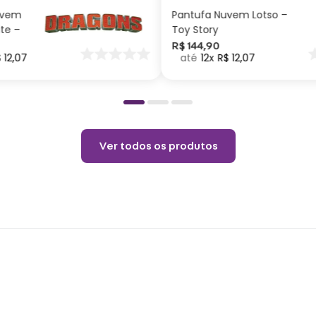
passe
7
uvem
Pantufa Nuvem Lotso –
Cores
ite –
Toy Story
verda
nar
R$
144
,
90
$
12
,
07
12
R$
12
,
07
o
medid
Abra 
pront
hora 
Materi
Ver todos os produtos
BPA, 
Tama
qualq
Vita,
os pr
Espec
Altur