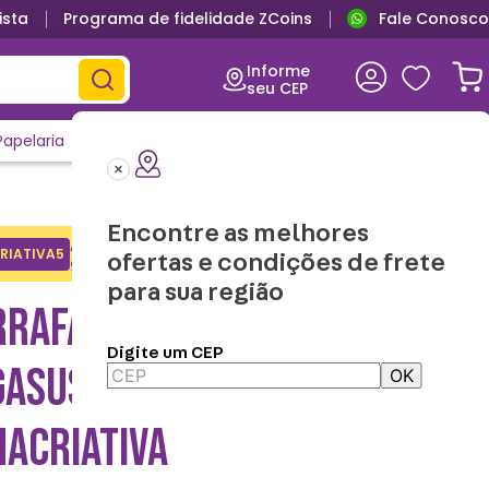
ista
Programa de fidelidade ZCoins
Fale Conosco
Informe
seu CEP
Papelaria
Casa e Decor
Outlet
Clique e Confira
Lançamentos
Encontre as melhores
Adicione o cupom no carrinho e
RIATIVA5
Copiar
ofertas e condições de frete
ganhe desconto na 1a compra.
para sua região
RRAFA TÉRMICA VITA
Digite um CEP
ASUS 750ML PINK GLAZE -
OK
NACRIATIVA