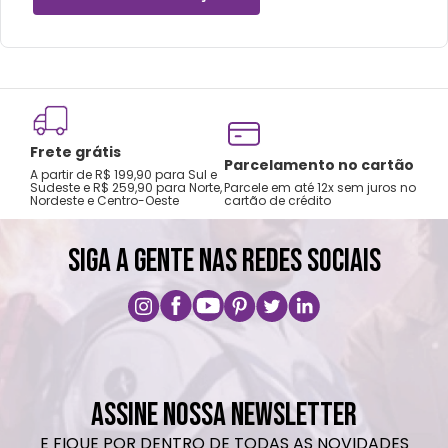
mochilas.
Lavar com água, esponja macia e sabão
neutro.
Não recomendado colocar no freezer.
Não vai á lava-louças, nem ao micro-
Frete grátis
ondas.
Tro
Parcelamento no cartão
A partir de R$ 199,90 para Sul e
gar
Não utilizar produtos químicos e abrasivos.
Sudeste e R$ 259,90 para Norte,
Parcele em até 12x sem juros no
Nordeste e Centro-Oeste
cartão de crédito
A pri
SIGA A GENTE NAS REDES SOCIAIS
ASSINE NOSSA NEWSLETTER
E FIQUE POR DENTRO DE TODAS AS NOVIDADES