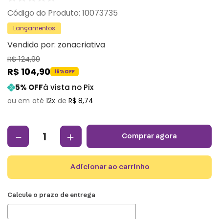
:
10073735
Lançamentos
Vendido por:
zonacriativa
R$
124
,
90
R$
104
,
90
16%
OFF
5
% OFF
à vista no Pix
12
R$
8
,
74
－
＋
comprar agora
adicionar ao carrinho