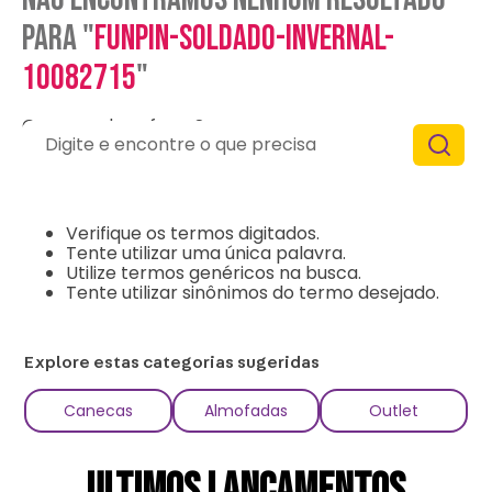
para "
funpin-soldado-invernal-
10082715
"
O que eu devo fazer?
Digite e encontre o que precisa
Verifique os termos digitados.
Tente utilizar uma única palavra.
Utilize termos genéricos na busca.
Tente utilizar sinônimos do termo desejado.
Explore estas categorias sugeridas
Canecas
Almofadas
Outlet
ULTIMOS LANÇAMENTOS