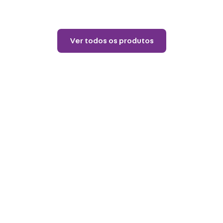
Lançamentos
Almofada 40X40 House
Of The Dragon
R$
84
,
90
12
R$
7
,
07
Ver todos os produtos