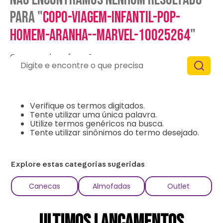
para "
copo-viagem-infantil-pop-
homem-aranha--marvel-10025264
"
O que eu devo fazer?
Digite e encontre o que precisa
Verifique os termos digitados.
Tente utilizar uma única palavra.
Utilize termos genéricos na busca.
Tente utilizar sinônimos do termo desejado.
Explore estas categorias sugeridas
Canecas
Almofadas
Outlet
ULTIMOS LANÇAMENTOS