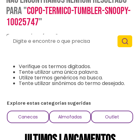
para "
copo-termico-tumbler-snoopy-
10025747
"
O que eu devo fazer?
Digite e encontre o que precisa
Verifique os termos digitados.
Tente utilizar uma única palavra.
Utilize termos genéricos na busca.
Tente utilizar sinônimos do termo desejado.
Explore estas categorias sugeridas
Canecas
Almofadas
Outlet
ULTIMOS LANÇAMENTOS