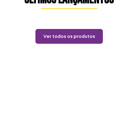
Lançamentos
Almofada 40X40 House
Of The Dragon
R$
84
,
90
12
R$
7
,
07
Ver todos os produtos