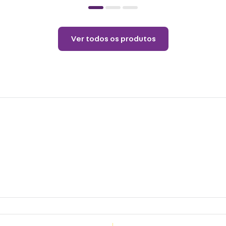
Cuid
Não p
pelo 
Ver todos os produtos
copo.
Choqu
produ
Não é
o pro
coloq
Lavar
Não r
Não v
Não u