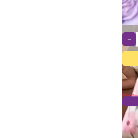
－
Não sei m
Frete