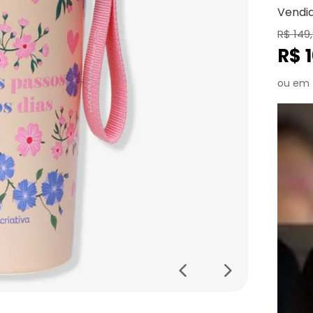
Vendi
R$
149
,
R$