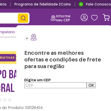
ista
Programa de fidelidade ZCoins
Fale Conosco
Informe
seu CEP
Papelaria
Casa e Decor
Outlet
Clique e Confira
Lançamentos
Encontre as melhores
Adicione o cupom no carrinho e
RIATIVA5
Copiar
ofertas e condições de frete
ganhe desconto na 1a compra.
para sua região
PO BAKER MOTIVACIONAL
Digite um CEP
RAL - ZONACRIATIVA
OK
:
10026414