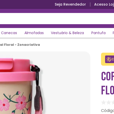
Seja Revendedor
Acesso Loj
Canecas
Almofadas
Vestuário & Beleza
Pantufa
l Floral - Zonacriativa
C
CO
FLO