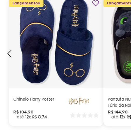
Lançamentos
Lançament
G
GG
M
P
ADICIONAR AO
CARRINHO
Chinelo Harry Potter
Pantufa N
Fúria da No
Como Trei
R$
104
,
90
R$
144
,
90
12
R$
8
,
74
12
R
seu Dragã