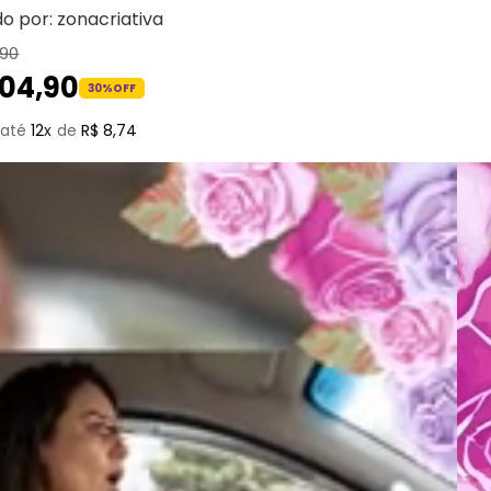
do por:
zonacriativa
90
104
,
90
30%
OFF
12
R$
8
,
74