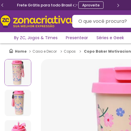
Ganhe 5% de desconto no PIX
O que você procura?
By ZC, Jogos & Times
Presentear
Séries e Geek
Copo Baker Motivaciona
Casa e Decor
Copos