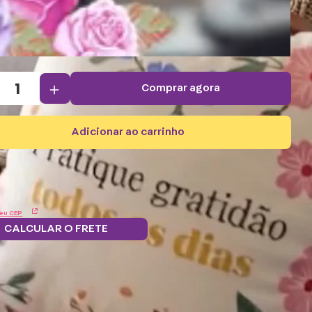
＋
comprar agora
adicionar ao carrinho
eu CEP
CALCULAR O FRETE
Troque
 grátis.
5% OFF no
Parcele em 12x