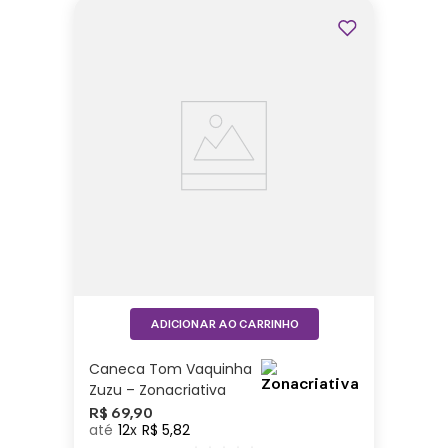
ADICIONAR AO CARRINHO
Caneca Tom Vaquinha
Zuzu – Zonacriativa
R$
69
,
90
12
R$
5
,
82