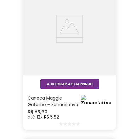
ADICIONAR AO CARRINHO
Caneca Maggie
Gatolino – Zonacriativa
R$
69
,
90
12
R$
5
,
82