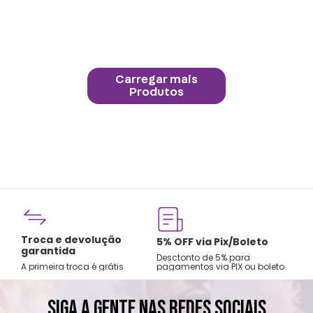
Troca e devolução
rtão
5% OFF via Pix/Boleto
garantida
os no
Desctonto de 5% para
A primeira troca é grátis
pagamentos via PIX ou boleto
SIGA A GENTE NAS REDES SOCIAIS