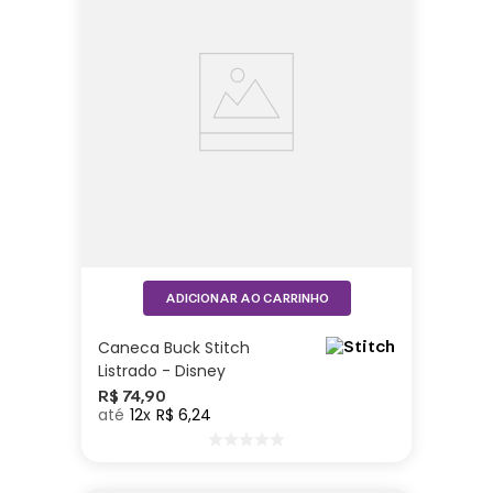
ADICIONAR AO CARRINHO
Caneca Buck Stitch
Listrado - Disney
R$
74
,
90
12
R$
6
,
24