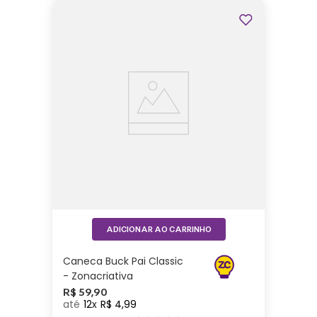
ADICIONAR AO CARRINHO
Caneca Buck Pai Classic
- Zonacriativa
R$
59
,
90
12
R$
4
,
99