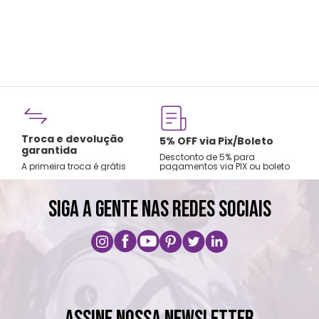
Troca e devolução
rtão
5% OFF via Pix/Boleto
garantida
os no
Desctonto de 5% para
A primeira troca é grátis
pagamentos via PIX ou boleto
SIGA A GENTE NAS REDES SOCIAIS