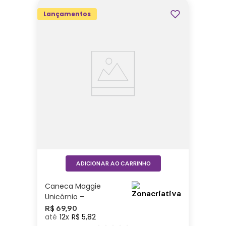
Lançamentos
ADICIONAR AO CARRINHO
Caneca Maggie
Unicórnio –
Zonacriativa
R$
69
,
90
12
R$
5
,
82