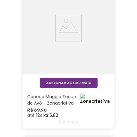
ADICIONAR AO CARRINHO
Caneca Maggie Toque
de Avó – Zonacriativa
R$
69
,
90
12
R$
5
,
82