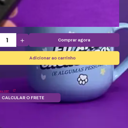
＋
comprar agora
adicionar ao carrinho
eu CEP
CALCULAR O FRETE