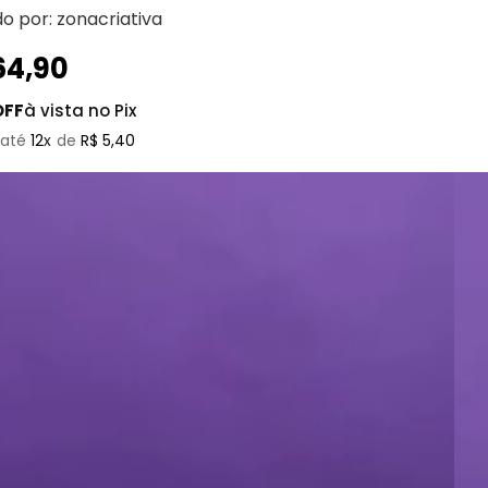
do por:
zonacriativa
64
,
90
OFF
à vista no Pix
12
R$
5
,
40