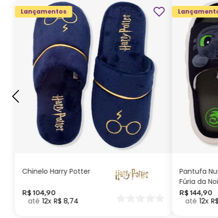
Lançamentos
Lançament
G
GG
M
P
ADICIONAR AO
CARRINHO
Chinelo Harry Potter
Pantufa N
Fúria da No
Como Trei
R$
104
,
90
R$
144
,
90
12
R$
8
,
74
12
R
seu Dragã