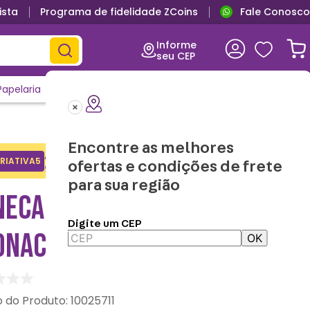
ista
Programa de fidelidade ZCoins
Fale Conosco
Informe
seu CEP
Papelaria
Casa e Decor
Outlet
Clique e Confira
Lançamentos
Encontre as melhores
Adicione o cupom no carrinho e
RIATIVA5
Copiar
ofertas e condições de frete
ganhe desconto na 1a compra.
para sua região
NECA STONE SEMEIE AMOR
Digite um CEP
ONACRIATIVA
OK
:
10025711