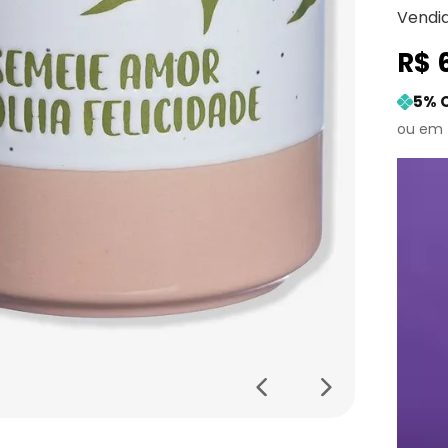
Vendi
R$
5
% 