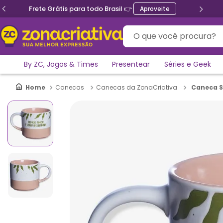
Ganhe 5% de desconto no PIX
O que você procura?
By ZC, Jogos & Times
Presentear
Séries e Geek
Caneca S
Canecas
Canecas da ZonaCriativa