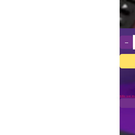
－
Não sei m