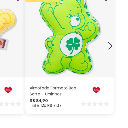
ADICIONAR AO
CARRINHO
Almofada Formato Boa
Sorte – Ursinhos
Carinhosos
R$
84
,
90
12
R$
7
,
07