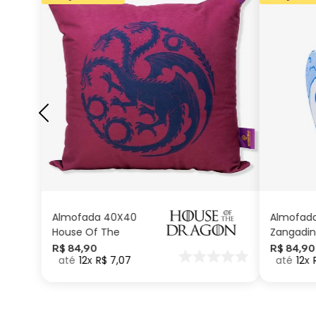
ADICIONAR AO
CARRINHO
Almofada 40X40
Almofad
House Of The
Zangadin
Dragon
Carinhos
R$
84
,
90
R$
84
,
90
12
R$
7
,
07
12