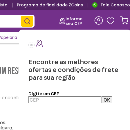
ista
Programa de fidelidade ZCoins
Fale Conosco
Informe
seu CEP
Papelaria
Casa e Decor
Outlet
Clique e Confira
Lançamentos
Encontre as melhores
m resultado para "
caneca-pop-freddy-
ofertas e condições de frete
para sua região
Digite um CEP
contre o que precisa
OK
os.
lavra.