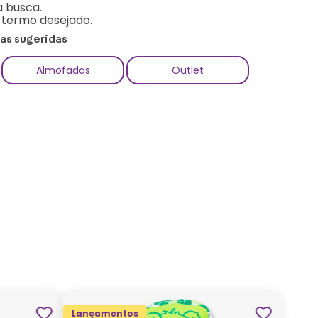
a busca.
o termo desejado.
ias sugeridas
Almofadas
Outlet
Lançamentos