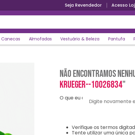
Seja Revendedor
Acesso Loj
Canecas
Almofadas
Vestuário & Beleza
Pantufa
Não encontramos nenhu
krueger--10026834
"
O que eu devo fazer?
Digite novamente e en
Verifique os termos digitad
Tente utilizar uma única pa