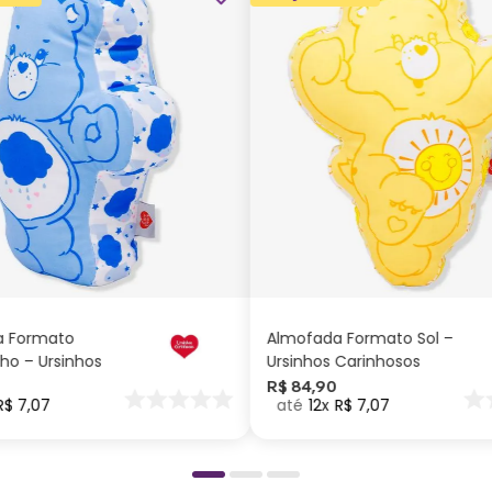
ADICIONAR AO
ADICIONAR AO
CARRINHO
CARRINHO
a Formato
Almofada Formato Sol –
ho – Ursinhos
Ursinhos Carinhosos
os
R$
84
,
90
R$
7
,
07
12
R$
7
,
07