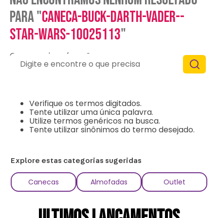
para "
caneca-buck-darth-vader--
star-wars-10025113
"
O que eu devo fazer?
Digite e encontre o que precisa
Verifique os termos digitados.
Tente utilizar uma única palavra.
Utilize termos genéricos na busca.
Tente utilizar sinônimos do termo desejado.
Explore estas categorias sugeridas
Canecas
Almofadas
Outlet
ULTIMOS LANÇAMENTOS