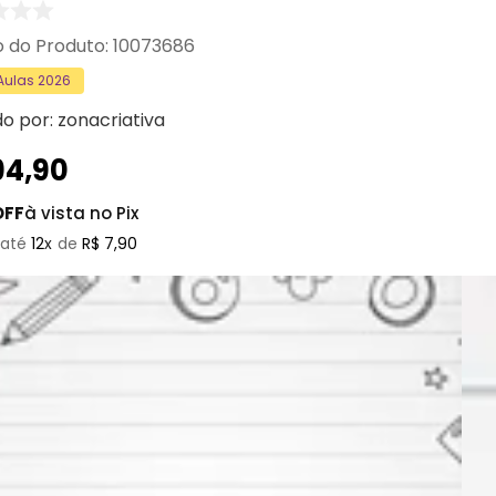
:
10073686
 Aulas 2026
do por:
zonacriativa
94
,
90
OFF
à vista no Pix
12
R$
7
,
90