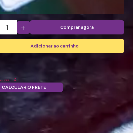
＋
comprar agora
adicionar ao carrinho
eu CEP
CALCULAR O FRETE
Troque
 grátis.
5% OFF no
Parcele em 12x
pontos por
ba mais
boleto e PIX!
s/juros
benefícios