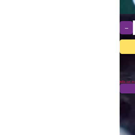
－
Não sei m
Frete
Sai