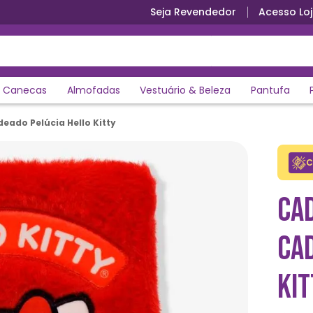
Seja Revendedor
Acesso Loj
Parcele em até 12x sem juros
Canecas
Almofadas
Vestuário & Beleza
Pantufa
eado Pelúcia Hello Kitty
C
CA
CA
KIT