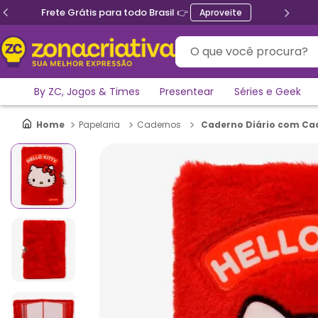
Ganhe 5% de desconto no PIX
O que você procura?
By ZC, Jogos & Times
Presentear
Séries e Geek
Caderno Diário com Cad
Papelaria
Cadernos