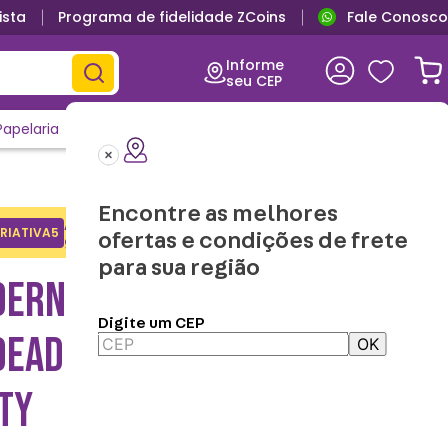
ista
Programa de fidelidade ZCoins
Fale Conosco
Primeira troca grátis
Informe
seu CEP
Papelaria
Casa e Decor
Outlet
Clique e Confira
Lançamentos
Encontre as melhores
Adicione o cupom no carrinho e
RIATIVA5
Copiar
ofertas e condições de frete
ganhe desconto na 1a compra.
para sua região
DERNO DIÁRIO COM
Digite um CEP
DEADO PELÚCIA HELLO
OK
TY