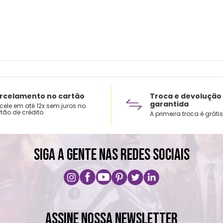
Perig
Pets 
remov
estiv
Não 
Não a
rcelamento no cartão
Troca e devolução
garantida
cele em até 12x sem juros no
Tempe
tão de crédito
A primeira troca é grátis
Não c
Temp
Limp
SIGA A GENTE NAS REDES SOCIAIS
Não l
ASSINE NOSSA NEWSLETTER