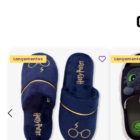
Lançamentos
Lançament
G
GG
M
P
ADICIONAR AO