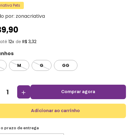
iativa Pets
do por:
zonacriativa
39
,
90
12
R$
3
,
32
nhos
M
G
GG
＋
comprar agora
adicionar ao carrinho