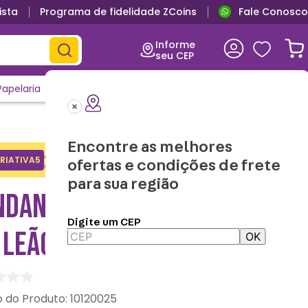
ista
Programa de fidelidade ZCoins
Fale Conosco
Informe
seu CEP
Papelaria
Casa e Decor
Outlet
Clique e Confira
Lançamentos
Encontre as melhores
Adicione o cupom no carrinho e
RIATIVA5
Copiar
ofertas e condições de frete
ganhe desconto na 1a compra.
para sua região
NDANA ZONACRIATIVA PETS
Digite um CEP
 LEÃO - DISNEY
OK
:
10120025