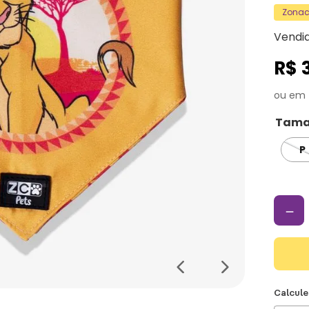
Zonacr
Vendi
R$
Tama
P
－