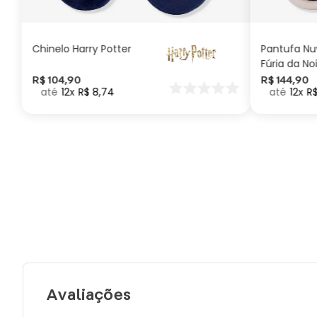
CARRINHO
Chinelo Harry Potter
Pantufa N
Fúria da No
Como Trei
R$
104
,
90
R$
144
,
90
12
R$
8
,
74
12
R
seu Dragã
Avaliações