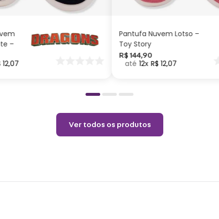
CARRINHO
CARRINHO
Taman
uvem
Pantufa Nuvem Lotso –
Lhasa
ite –
Toy Story
taman
nar
R$
144
,
90
$
12
,
07
12
R$
12
,
07
o
Taman
Spani
Taman
Ver todos os produtos
Golde
Se vo
são ú
raça 
Cuid