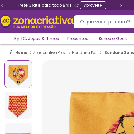
Frete Grátis para todo Brasil 👉
Aproveite
O que você procura?
By ZC, Jogos & Times
Presentear
Séries e Geek
Bandana Zonacr
Zonacriativa Pets
Bandana Pet