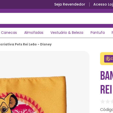
Seja Revendedor
Acesso Loj
Canecas
Almofadas
Vestuário & Beleza
Pantufa
iativa Pets Rei Leão - Disney
C
BA
REI