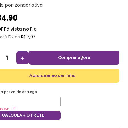
do por:
zonacriativa
84
,
90
OFF
à vista no Pix
12
R$
7
,
07
＋
comprar agora
adicionar ao carrinho
eu CEP
CALCULAR O FRETE