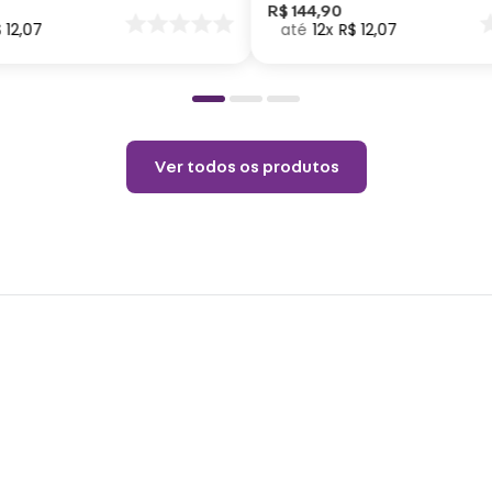
Passa
nar
R$
144
,
90
$
12
,
07
12
R$
12
,
07
o
vapor
Não a
Permi
Temp
Não l
Ver todos os produtos