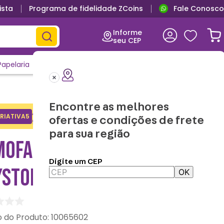
ista
Programa de fidelidade ZCoins
Fale Conosco
Primeira troca grátis
Informe
seu CEP
Papelaria
Casa e Decor
Outlet
Clique e Confira
Lançamentos
Encontre as melhores
Adicione o cupom no carrinho e
RIATIVA5
Copiar
ofertas e condições de frete
ganhe desconto na 1a compra.
para sua região
MOFADA FORMATO JESSIE
Digite um CEP
STORY - DISNEY
OK
:
10065602