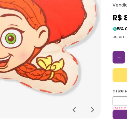
Vendi
R$
5
% 
－
Não sei m