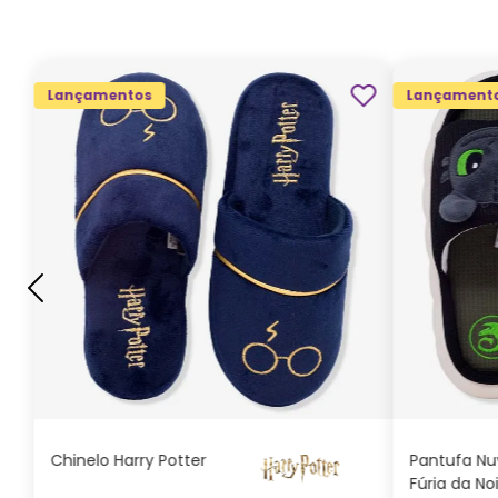
Lançamentos
Lançament
G
GG
M
P
ADICIONAR AO
CARRINHO
Chinelo Harry Potter
Pantufa N
Fúria da No