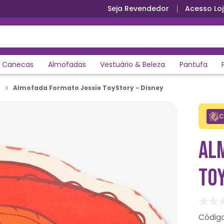
Seja Revendedor
Acesso Loj
Parcele em até 12x sem juros
Canecas
Almofadas
Vestuário & Beleza
Pantufa
Almofada Formato Jessie ToyStory - Disney
C
AL
TOY