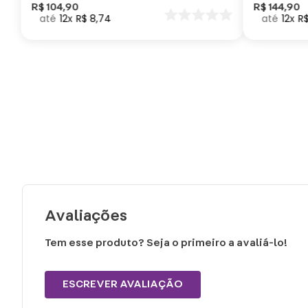
Como Trei
R$
104
,
90
R$
144
,
90
12
R$
8
,
74
12
R
seu Dragã
Avaliações
Tem esse produto? Seja o primeiro a avaliá-lo!
ESCREVER AVALIAÇÃO