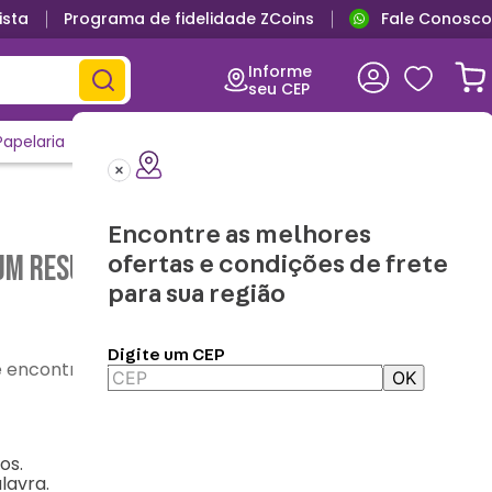
ista
Programa de fidelidade ZCoins
Fale Conosco
Informe
seu CEP
Papelaria
Casa e Decor
Outlet
Clique e Confira
Lançamentos
Encontre as melhores
m resultado para "
almofada-formato-
ofertas e condições de frete
para sua região
Digite um CEP
contre o que precisa
OK
os.
lavra.