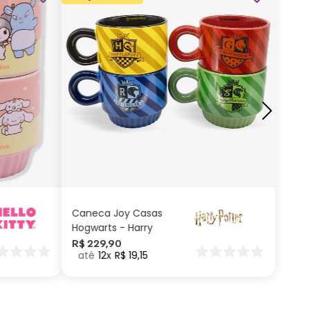
ADICIONAR AO
CARRINHO
Caneca Joy Casas
Hogwarts - Harry
Potter
R$
229
,
90
12
R$
19
,
15