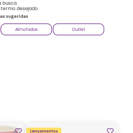
a busca.
o termo desejado.
ias sugeridas
Almofadas
Outlet
Lançamentos