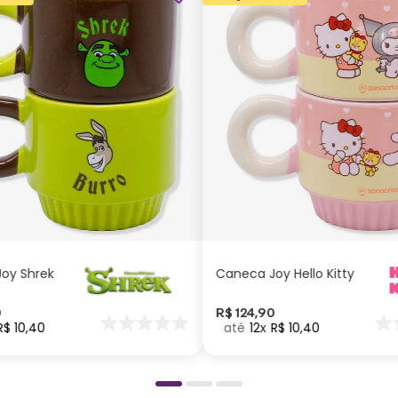
ADICIONAR AO
ADICIONAR AO
CARRINHO
CARRINHO
oy Shrek
Caneca Joy Hello Kitty
0
R$
124
,
90
R$
10
,
40
12
R$
10
,
40