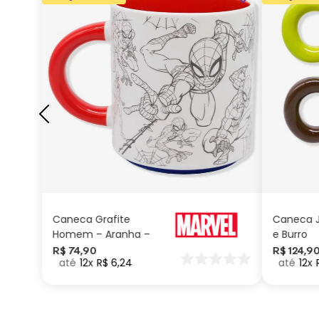
ADICIONAR AO
CARRINHO
Caneca Grafite
Caneca J
Homem – Aranha –
e Burro
Marvel
R$
74
,
90
R$
124
,
9
12
R$
6
,
24
12